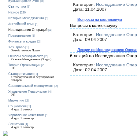
Бухгалтерский Учет
[8]
Категория:
Исследование Опе
Статистика
[7]
Дата: 11.04.2007
Разное
[280]
История Менеджмента
[3]
Вопросы на коллоквиум
Английский язык
[1]
Вопросы к коллоквиуму
Исследование Операций
[4]
Категория:
Исследование Опе
Правоведение
[3]
Дата: 09.04.2007
Финансы и кредит
[2]
Хоз Право
[1]
Лекции по Исследованию Опера
Хозяйственное Право
6 лекций по Исследованию Опе
Основы Менеджмента
[2]
Основы Менеджмента (3 курс)
Категория:
Исследование Опе
Теория Организации
[2]
ТО
Дата: 02.04.2007
Стандартизация
[1]
Стандартизация и сертификация
товаров
Сравнительный менеджмент
[2]
Управление Персоналом
[4]
УП
Маркетинг
[2]
Социология
[1]
4 курс 1 семест
Управление качеством
[1]
4 курс 1 семестр
Логистика
[1]
4 курс 1 семестр