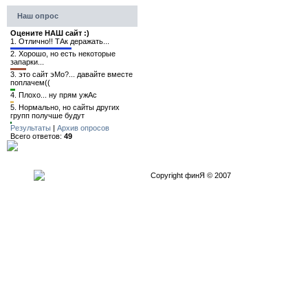
Наш опрос
Оцените НАШ сайт :)
1.
Отлично!! ТАк деражать...
2.
Хорошо, но есть некоторые
запарки...
3.
это сайт эМо?... давайте вместе
поплачем((
4.
Плохо... ну прям ужАс
5.
Нормально, но сайты других
групп получше будут
Результаты
|
Архив опросов
Всего ответов:
49
Copyright финЯ © 2007