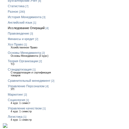
Бухгалтерский Учет
[8]
Статистика
[7]
Разное
[280]
История Менеджмента
[3]
Английский язык
[1]
Исследование Операций
[4]
Правоведение
[3]
Финансы и кредит
[2]
Хоз Право
[1]
Хозяйственное Право
Основы Менеджмента
[2]
Основы Менеджмента (3 курс)
Теория Организации
[2]
ТО
Стандартизация
[1]
Стандартизация и сертификация
товаров
Сравнительный менеджмент
[2]
Управление Персоналом
[4]
УП
Маркетинг
[2]
Социология
[1]
4 курс 1 семест
Управление качеством
[1]
4 курс 1 семестр
Логистика
[1]
4 курс 1 семестр