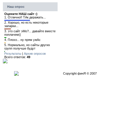
Наш опрос
Оцените НАШ сайт :)
1.
Отлично!! ТАк деражать...
2.
Хорошо, но есть некоторые
запарки...
3.
это сайт эМо?... давайте вместе
поплачем((
4.
Плохо... ну прям ужАс
5.
Нормально, но сайты других
групп получше будут
Результаты
|
Архив опросов
Всего ответов:
49
Copyright финЯ © 2007