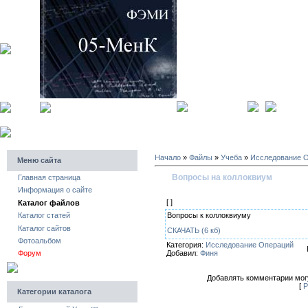
главная страница
регистра
Начало
»
Файлы
»
Учеба
»
Исследование 
Меню сайта
Вопросы на коллоквиум
Главная страница
Информация о сайте
[ ]
Каталог файлов
Вопросы к коллоквиуму
Каталог статей
Каталог сайтов
СКАЧАТЬ (6 кб)
Фотоальбом
Категория:
Исследование Операций
Добавил:
Финя
Форум
Добавлять комментарии могу
[
Р
Категории каталога