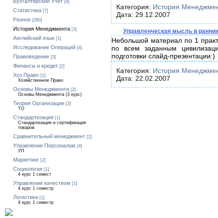
Бухгалтерский Учет
[8]
Категория:
История Менеджме
Статистика
[7]
Дата: 29.12.2007
Разное
[280]
История Менеджмента
[3]
Управленческая мысль в ранних
Английский язык
[1]
Небольшой материал по 1 прак
Исследование Операций
по всем заданным цивилизаци
[4]
подготовки слайд-презентации:)
Правоведение
[3]
Финансы и кредит
[2]
Категория:
История Менеджме
Хоз Право
[1]
Дата: 22.02.2007
Хозяйственное Право
Основы Менеджмента
[2]
Основы Менеджмента (3 курс)
Теория Организации
[2]
ТО
Стандартизация
[1]
Стандартизация и сертификация
товаров
Сравнительный менеджмент
[2]
Управление Персоналом
[4]
УП
Маркетинг
[2]
Социология
[1]
4 курс 1 семест
Управление качеством
[1]
4 курс 1 семестр
Логистика
[1]
4 курс 1 семестр