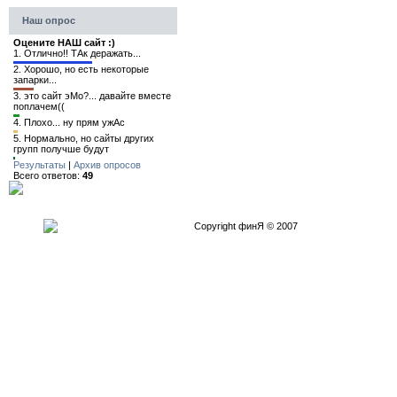
Наш опрос
Оцените НАШ сайт :)
1.
Отлично!! ТАк деражать...
2.
Хорошо, но есть некоторые
запарки...
3.
это сайт эМо?... давайте вместе
поплачем((
4.
Плохо... ну прям ужАс
5.
Нормально, но сайты других
групп получше будут
Результаты
|
Архив опросов
Всего ответов:
49
Copyright финЯ © 2007