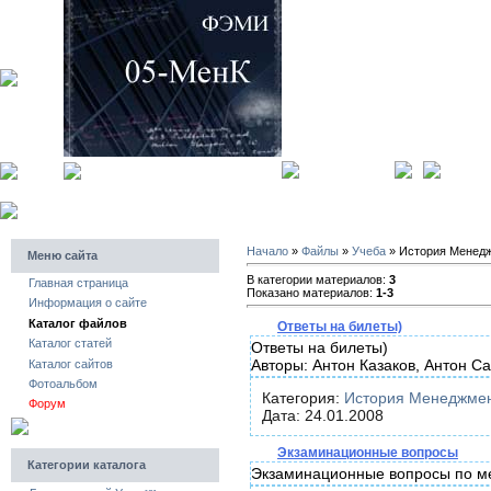
главная страница
регистра
Начало
»
Файлы
»
Учеба
» История Менед
Меню сайта
В категории материалов:
3
Главная страница
Показано материалов:
1-3
Информация о сайте
Каталог файлов
Ответы на билеты)
Каталог статей
Ответы на билеты)
Авторы: Антон Казаков, Антон С
Каталог сайтов
Фотоальбом
Категория:
История Менеджме
Форум
Дата: 24.01.2008
Экзаминационные вопросы
Категории каталога
Экзаминационные вопросы по м