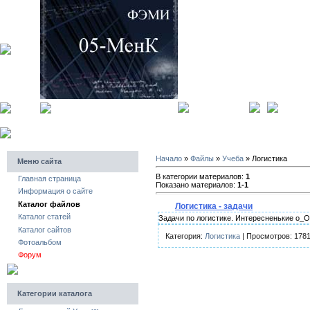
главная страница
регистра
Начало
»
Файлы
»
Учеба
» Логистика
Меню сайта
В категории материалов:
1
Главная страница
Показано материалов:
1-1
Информация о сайте
Каталог файлов
Логистика - задачи
Каталог статей
Задачи по логистике. Интересненькие o_O
Каталог сайтов
Категория:
Логистика
| Просмотров: 1781
Фотоальбом
Форум
Категории каталога