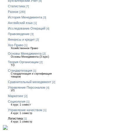
Бухгалтерский Учет
[8]
Статистика
[7]
Разное
[280]
История Менеджмента
[3]
Английский язык
[1]
Исследование Операций
[4]
Правоведение
[3]
Финансы и кредит
[2]
Хоз Право
[1]
Хозяйственное Право
Основы Менеджмента
[2]
Основы Менеджмента (3 курс)
Теория Организации
[2]
ТО
Стандартизация
[1]
Стандартизация и сертификация
товаров
Сравнительный менеджмент
[2]
Управление Персоналом
[4]
УП
Маркетинг
[2]
Социология
[1]
4 курс 1 семест
Управление качеством
[1]
4 курс 1 семестр
Логистика
[1]
4 курс 1 семестр