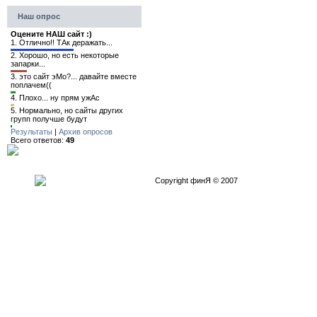
Наш опрос
Оцените НАШ сайт :)
1.
Отлично!! ТАк деражать...
2.
Хорошо, но есть некоторые
запарки...
3.
это сайт эМо?... давайте вместе
поплачем((
4.
Плохо... ну прям ужАс
5.
Нормально, но сайты других
групп получше будут
Результаты
|
Архив опросов
Всего ответов:
49
Copyright финЯ © 2007