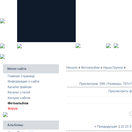
главная страница
регистра
Начало
»
Фотоальбом
»
Наша Группа
»
Меню сайта
Главная страница
Информация о сайте
Просмотров: 589 | Размеры: 797x768
Каталог файлов
Просмотреть ф
Каталог статей
Каталог сайтов
Фотоальбом
Форум
Альбомы
« Предыдущая
|
22
23
2