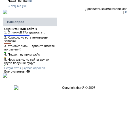
Наша Группа
[81]
C отдыха
[30]
Добавлять комментарии могу
[
Р
Наш опрос
Оцените НАШ сайт :)
1.
Отлично!! ТАк деражать...
2.
Хорошо, но есть некоторые
запарки...
3.
это сайт эМо?... давайте вместе
поплачем((
4.
Плохо... ну прям ужАс
5.
Нормально, но сайты других
групп получше будут
Результаты
|
Архив опросов
Всего ответов:
49
Copyright финЯ © 2007