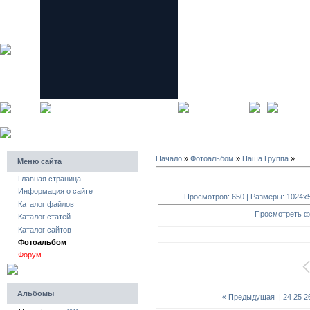
главная страница
регистра
Начало
»
Фотоальбом
»
Наша Группа
»
Меню сайта
Главная страница
Информация о сайте
Просмотров: 650 | Размеры: 1024x572
Каталог файлов
Просмотреть ф
Каталог статей
Каталог сайтов
Фотоальбом
Форум
Альбомы
« Предыдущая
|
24
25
2