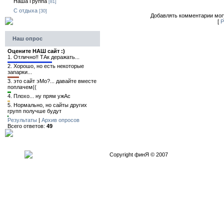
Наша Группа
[81]
C отдыха
[30]
Добавлять комментарии могу
[
Р
Наш опрос
Оцените НАШ сайт :)
1.
Отлично!! ТАк деражать...
2.
Хорошо, но есть некоторые
запарки...
3.
это сайт эМо?... давайте вместе
поплачем((
4.
Плохо... ну прям ужАс
5.
Нормально, но сайты других
групп получше будут
Результаты
|
Архив опросов
Всего ответов:
49
Copyright финЯ © 2007