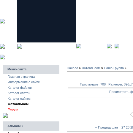
главная страница
регистра
Начало
»
Фотоальбом
»
Наша Группа
»
Меню сайта
Главная страница
Информация о сайте
Просмотров: 708 | Размеры: 896x768
Каталог файлов
Просмотреть ф
Каталог статей
Каталог сайтов
Фотоальбом
Форум
Альбомы
« Предыдущая
|
27
28
2