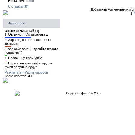
Наша Группа
[81]
C отдыха
[30]
Добавлять комментарии могу
[
Р
Наш опрос
Оцените НАШ сайт :)
1.
Отлично!! ТАк деражать...
2.
Хорошо, но есть некоторые
запарки...
3.
это сайт эМо?... давайте вместе
поплачем((
4.
Плохо... ну прям ужАс
5.
Нормально, но сайты других
групп получше будут
Результаты
|
Архив опросов
Всего ответов:
49
Copyright финЯ © 2007