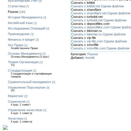
Бухгалтерский Учет
[8]
Скачать с letitbit
Скачать с letitbit.net Одним файлом
Статистика
[7]
Скачать с shareflare
Разное
[280]
Скачать с shareflare.net Одним файлом
Скачать с turbobit.net
История Менеджмента
[3]
Скачать с turbobit.net Одним файлом
Английский язык
[1]
Скачать с depositfiles.com
Скачать с depositfiles.com Одним файл
Исследование Операций
[4]
Скачать с bitoman.ru
Правоведение
Скачать с bitoman.ru Одним файлом
[3]
Скачать с vip-file
Финансы и кредит
[2]
Скачать с vip-file.com Одним файлом
Скачать с sms4file
Хоз Право
[1]
Скачать с sms4file.com Одним файлом
Хозяйственное Право
Основы Менеджмента
Категория:
Разное
[2]
Основы Менеджмента (3 курс)
Добавил:
rkostik
Теория Организации
[2]
ТО
Стандартизация
[1]
Стандартизация и сертификация
товаров
Сравнительный менеджмент
[2]
Управление Персоналом
[4]
УП
Маркетинг
[2]
Социология
[1]
4 курс 1 семест
Управление качеством
[1]
4 курс 1 семестр
Логистика
[1]
4 курс 1 семестр