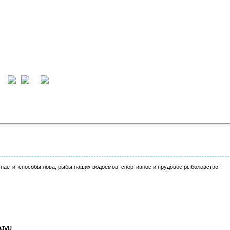
ция
вход
снасти, способы лова, рыбы наших водоемов, спортивное и прудовое рыболовство.
DJVU