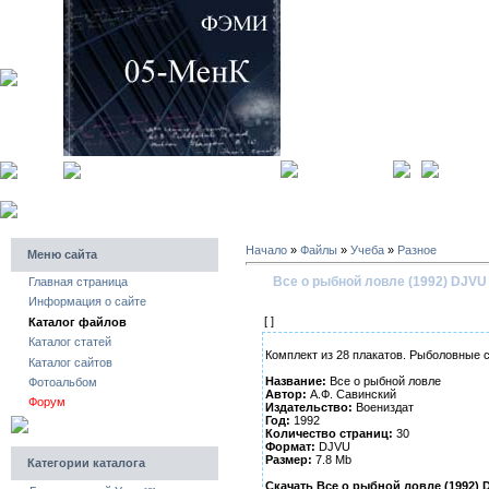
главная страница
регистра
Начало
»
Файлы
»
Учеба
»
Разное
Меню сайта
Все о рыбной ловле (1992) DJVU
Главная страница
Информация о сайте
[ ]
Каталог файлов
Каталог статей
Комплект из 28 плакатов. Рыболовные 
Каталог сайтов
Название:
Все о рыбной ловле
Фотоальбом
Автор:
А.Ф. Савинский
Форум
Издательство:
Воениздат
Год:
1992
Количество страниц:
30
Формат:
DJVU
Размер:
7.8 Mb
Категории каталога
Скачать Все о рыбной ловле (1992) 