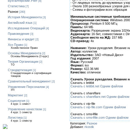
Бухгалтерский Учет
[8]
- От лицевых петель до кружевных узо
- Около 100 разнообразных узоров для
Статистика
[7]
- Схемы и фотографии всех образцов
Разное
[280]
Минимальные системные требовани
История Менеджмента
[3]
Операционная система:
Windows 200
Английский язык
[1]
Процессор:
Pentium II 500 МГц
Память:
64 MБ
Исследование Операций
[4]
Видеокарта:
Разрешение экрана 1024х7
Правоведение
Аудиокарта:
16 бит, совместимая с Dir
[3]
Свободное место на ЖД:
157 МБ
Финансы и кредит
[2]
CD-привод:
4х
Хоз Право
[1]
Название:
Уроки рукоделия. Вязание н
Хозяйственное Право
Автор:
коллектив
Основы Менеджмента
[2]
Издательство:
ЗАО «Новый Диск»
Основы Менеджмента (3 курс)
Год издания:
2007
Теория Организации
Язык:
Русский
[2]
ТО
Формат:
iso
Размер:
422.36 Мб
Стандартизация
[1]
Качество:
отличное
Стандартизация и сертификация
товаров
Скачать Уроки рукоделия. Вязание н
Сравнительный менеджмент
[2]
Скачать с letitbit
Скачать с letitbit.net Одним файлом
Управление Персоналом
[4]
УП
Скачать с shareflare
Маркетинг
[2]
Скачать с shareflare.net Одним файлом
Социология
[1]
Скачать с vip-file
4 курс 1 семест
Скачать с vip-file.com Одним файлом
Управление качеством
[1]
4 курс 1 семестр
Скачать с sms4file
Скачать с sms4file.com Одним файлом
Логистика
[1]
4 курс 1 семестр
Категория:
Разное
Добавил:
rkostik