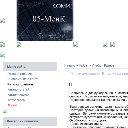
главная страница
регистра
Начало
»
Файлы
»
Учеба
»
Разное
Меню сайта
Уроки рукоделия. Вязание на сп
Главная страница
Информация о сайте
[ ]
Каталог файлов
Каталог статей
Специально для рукодельниц, считающ
Каталог сайтов
спицах». На диске вы найдете все, ч
Подробное описание техники вязания и
Фотоальбом
Форум
Если раньше вы лишь гадали, каким об
Повторяя движения вязальщицы в ви
одежды. Вы даже сможете создавать 
окружает, будет таким же красивым, как
Особенности продукта:
Категории каталога
- Дневник вязальщицы
- Доступное описание техники вязания