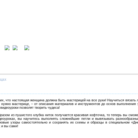
ция
вход
ицах
их, что настоящая женщина должна быть мастерицей на все руки! Научиться вязать 
то нужно мастерице, – от описания материалов и инструментов до основ выполнения
 видеоуроки позволят творить чудеса!
разом из пушистого клубка ниток получается красивая кофточка, то теперь вы сможе
деоуроках, вы научитесь выполнять сложнейшие петли и вывязывать разнообразн
новые узоры самостоятельно и сохранять их схемы и образцы в специальном «Дне
 и вы сами!