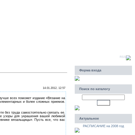
Пятница, 07.08.2026, 12:00
Приветствую Вас
Гость
|
RSS
Форма входа
14.01.2012, 12:57
Поиск по каталогу
лучше всех поможет издание «Вязание на
 элементарных и более сложных приемов.
те без труда самостоятельно связать ее.
ые узоры для украшения вашей любимой
Актуальное
внике вязальщицы». Пусть все, что вас
РАСПИСАНИЕ на 2008 год