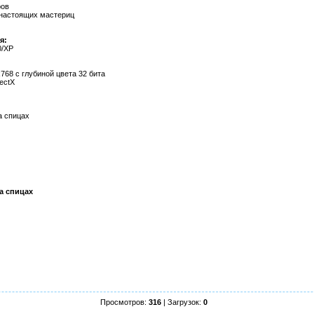
ров
 настоящих мастериц
я:
0/XP
68 с глубиной цвета 32 бита
ectX
а спицах
а спицах
Просмотров:
316
| Загрузок:
0