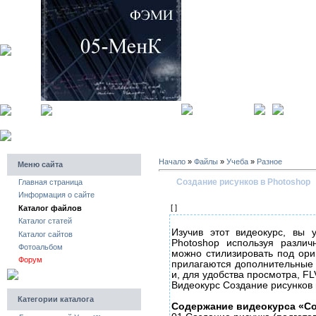
главная страница
регистра
Начало
»
Файлы
»
Учеба
»
Разное
Меню сайта
Создание рисунков в Photoshop
Главная страница
Информация о сайте
[ ]
Каталог файлов
Каталог статей
Изучив этот видеокурс, вы
Каталог сайтов
Photoshop используя разли
Фотоальбом
можно стилизировать под ори
Форум
прилагаются дополнительные
и, для удобства просмотра, FL
Видеокурс Создание рисунков 
Категории каталога
Содержание видеокурса «Со