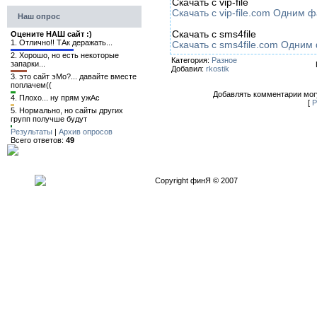
Скачать с vip-file
Скачать с vip-file.com Одним 
Наш опрос
Скачать с sms4file
Оцените НАШ сайт :)
1.
Отлично!! ТАк деражать...
Скачать с sms4file.com Одни
2.
Хорошо, но есть некоторые
Категория:
Разное
запарки...
Добавил:
rkostik
3.
это сайт эМо?... давайте вместе
поплачем((
Добавлять комментарии могу
4.
Плохо... ну прям ужАс
[
Р
5.
Нормально, но сайты других
групп получше будут
Результаты
|
Архив опросов
Всего ответов:
49
Copyright финЯ © 2007