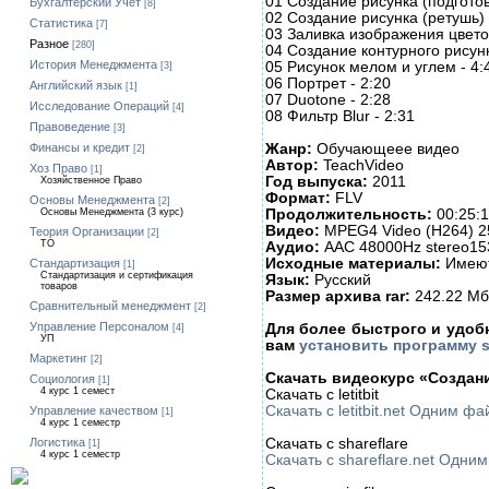
01 Создание рисунка (подготов
Бухгалтерский Учет
[8]
02 Создание рисунка (ретушь) 
Статистика
[7]
03 Заливка изображения цвето
Разное
[280]
04 Создание контурного рисунк
История Менеджмента
05 Рисунок мелом и углем - 4:
[3]
06 Портрет - 2:20
Английский язык
[1]
07 Duotone - 2:28
Исследование Операций
[4]
08 Фильтр Blur - 2:31
Правоведение
[3]
Жанр:
Обучающеее видео
Финансы и кредит
[2]
Автор:
TeachVideo
Хоз Право
[1]
Год выпуска:
2011
Хозяйственное Право
Формат:
FLV
Основы Менеджмента
[2]
Продолжительность:
00:25:
Основы Менеджмента (3 курс)
Видео:
MPEG4 Video (H264) 25
Теория Организации
[2]
ТО
Аудио:
AAC 48000Hz stereo15
Исходные материалы:
Имею
Стандартизация
[1]
Стандартизация и сертификация
Язык:
Русский
товаров
Размер архива rar:
242.22 Мб
Сравнительный менеджмент
[2]
Управление Персоналом
Для более быстрого и удоб
[4]
УП
вам
установить программу 
Маркетинг
[2]
Скачать видеокурс «Создан
Социология
[1]
4 курс 1 семест
Скачать с letitbit
Скачать с letitbit.net Одним ф
Управление качеством
[1]
4 курс 1 семестр
Скачать с shareflare
Логистика
[1]
4 курс 1 семестр
Скачать с shareflare.net Одн