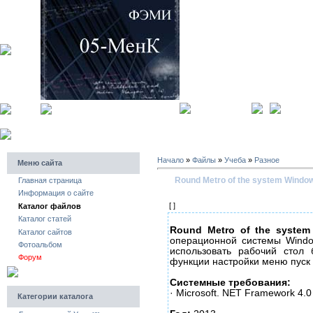
главная страница
регистра
Начало
»
Файлы
»
Учеба
»
Разное
Меню сайта
Round Metro of the system Windo
Главная страница
Информация о сайте
[ ]
Каталог файлов
Каталог статей
Round Metro of the syste
Каталог сайтов
операционной системы Wind
Фотоальбом
использовать рабочий стол
Форум
функции настройки меню пуск 
Системные требования:
· Microsoft. NET Framework 4.0
Категории каталога