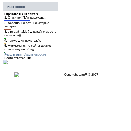
Наш опрос
Оцените НАШ сайт :)
1.
Отлично!! ТАк деражать...
2.
Хорошо, но есть некоторые
запарки...
3.
это сайт эМо?... давайте вместе
поплачем((
4.
Плохо... ну прям ужАс
5.
Нормально, но сайты других
групп получше будут
Результаты
|
Архив опросов
Всего ответов:
49
Copyright финЯ © 2007