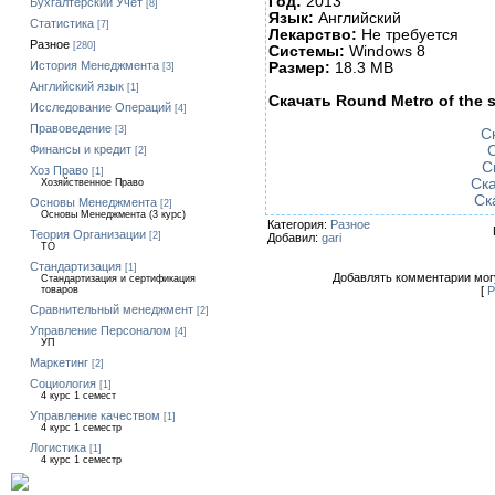
Год:
2013
Бухгалтерский Учет
[8]
Язык:
Английский
Статистика
[7]
Лекарство:
Не требуется
Разное
[280]
Системы:
Windows 8
История Менеджмента
Размер:
18.3 MB
[3]
Английский язык
[1]
Скачать Round Metro of the 
Исследование Операций
[4]
Правоведение
[3]
С
С
Финансы и кредит
[2]
С
Хоз Право
[1]
Ска
Хозяйственное Право
Ск
Основы Менеджмента
[2]
Основы Менеджмента (3 курс)
Категория:
Разное
Теория Организации
[2]
Добавил:
gari
ТО
Стандартизация
[1]
Добавлять комментарии могу
Стандартизация и сертификация
[
Р
товаров
Сравнительный менеджмент
[2]
Управление Персоналом
[4]
УП
Маркетинг
[2]
Социология
[1]
4 курс 1 семест
Управление качеством
[1]
4 курс 1 семестр
Логистика
[1]
4 курс 1 семестр