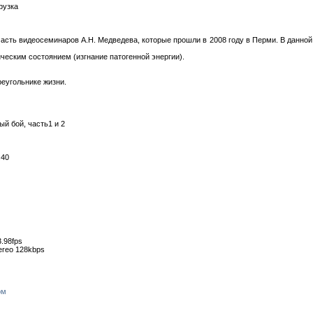
рузка
часть видеосеминаров А.Н. Медведева, которые прошли в 2008 году в Перми. В данн
ческим состоянием (изгнание патогенной энергии).
еугольнике жизни.
й бой, часть1 и 2
:40
.98fps
ereo 128kbps
ом