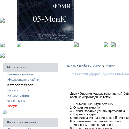
главная страница
регистра
Начало
»
Файлы
»
Учеба
»
Разное
Меню сайта
"Энергия удара", рукопашный бой
Главная страница
Информация о сайте
[ ]
Каталог файлов
Каталог статей
Диск «Энергия удара, рукопашный бой
Каталог сайтов
боевые и прикладные темы:
Фотоальбом
1. Применение цигун-техники
Форум
2. Открытие энергии
3. Использование усилий противника
4. Перенос удара
5. Мобилизация эмоциональной систе
6. Исцеление от излишних эмоций
Категории каталога
7. Контроль через ощущения
8. Поддержка сосуда сердца