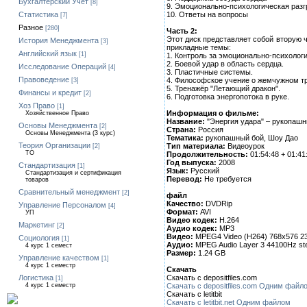
Бухгалтерский Учет
[8]
9. Эмоционально-психологическая разг
10. Ответы на вопросы
Статистика
[7]
Разное
[280]
Часть 2:
Этот диск представляет собой вторую 
История Менеджмента
[3]
прикладные темы:
Английский язык
[1]
1. Контроль за эмоционально-психологи
2. Боевой удар в область сердца.
Исследование Операций
[4]
3. Пластичные системы.
Правоведение
4. Философское учение о жемчужном тр
[3]
5. Тренажёр "Летающий дракон".
Финансы и кредит
[2]
6. Подготовка энергопотока в руке.
Хоз Право
[1]
Информация о фильме:
Хозяйственное Право
Название:
"Энергия удара" – рукопашны
Основы Менеджмента
[2]
Страна:
Россия
Основы Менеджмента (3 курс)
Тематика:
рукопашный бой, Шоу Дао
Теория Организации
Тип материала:
Видеоурок
[2]
ТО
Продолжительность:
01:54:48 + 01:41
Год выпуска:
2008
Стандартизация
[1]
Язык:
Русский
Стандартизация и сертификация
Перевод:
Не требуется
товаров
Сравнительный менеджмент
[2]
файл
Качество:
DVDRip
Управление Персоналом
[4]
Формат:
AVI
УП
Видео кодек:
H.264
Маркетинг
[2]
Аудио кодек:
MP3
Видео:
MPEG4 Video (H264) 768x576 23
Социология
[1]
Аудио:
MPEG Audio Layer 3 44100Hz st
4 курс 1 семест
Размер:
1.24 GB
Управление качеством
[1]
4 курс 1 семестр
Скачать
Скачать с depositfiles.com
Логистика
[1]
Скачать с depositfiles.com Одним файл
4 курс 1 семестр
Скачать с letitbit
Скачать с letitbit.net Одним файлом