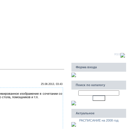
Четверг, 06.08.2026, 20:26
Приветствую Вас
Гость
|
RSS
Форма входа
25.08.2013, 03:43
Поиск по каталогу
имированное изображение в сочетании со
стола, помощников и т.п.
Актуальное
РАСПИСАНИЕ на 2008 год