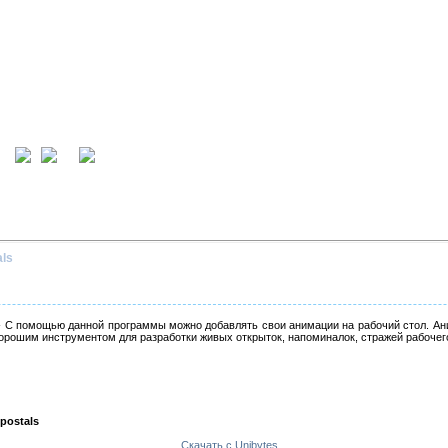
ция
вход
als
 С помощью данной программы можно добавлять свои анимации на рабочий стол. Ан
рошим инструментом для разработки живых открыток, напоминалок, стражей рабочего 
 postals
Скачать с Unibytes