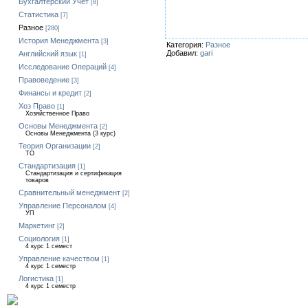
Бухгалтерский Учет
[8]
Статистика
[7]
Разное
[280]
История Менеджмента
[3]
Категория:
Разное
Добавил:
gari
Английский язык
[1]
Исследование Операций
[4]
Правоведение
[3]
Финансы и кредит
[2]
Хоз Право
[1]
Хозяйственное Право
Основы Менеджмента
[2]
Основы Менеджмента (3 курс)
Теория Организации
[2]
ТО
Стандартизация
[1]
Стандартизация и сертификация
товаров
Сравнительный менеджмент
[2]
Управление Персоналом
[4]
УП
Маркетинг
[2]
Социология
[1]
4 курс 1 семест
Управление качеством
[1]
4 курс 1 семестр
Логистика
[1]
4 курс 1 семестр