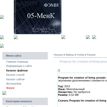
главная страница
регистра
Начало
»
Файлы
»
Учеба
»
Разное
Меню сайта
Program for creation of living post
Главная страница
Информация о сайте
[ ]
Каталог файлов
Каталог статей
Program for creation of living postals
-
Каталог сайтов
звуковыми дополнениями становятся хо
Фотоальбом
Год:
2013
Форум
Язык:
Многоязычный
Лекарство:
Не требуется
Размер:
6.52 MB
Скачать Program for creation of living
Категории каталога