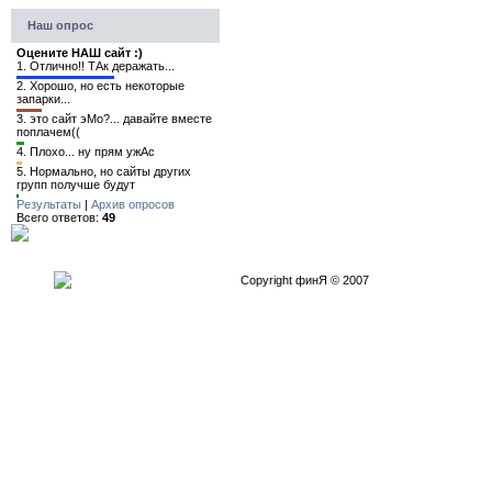
Наш опрос
Оцените НАШ сайт :)
1.
Отлично!! ТАк деражать...
2.
Хорошо, но есть некоторые
запарки...
3.
это сайт эМо?... давайте вместе
поплачем((
4.
Плохо... ну прям ужАс
5.
Нормально, но сайты других
групп получше будут
Результаты
|
Архив опросов
Всего ответов:
49
Copyright финЯ © 2007