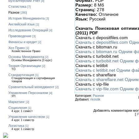
Формат:
PDF
Бухгалтерский Учет
[8]
Размер:
8 Мб
Статистика
[7]
Страниц:
278
Разное
[280]
Качество:
Отличное
История Менеджмента
Язык:
Русский
[3]
Английский язык
[1]
Скачать Поисковая оптими
Исследование Операций
[4]
(2011) PDF
Правоведение
[3]
Скачать с depositfiles.com
Скачать с depositfiles.com О
Финансы и кредит
[2]
Скачать с bitoman.ru
Хоз Право
[1]
Скачать с bitoman.ru Одним 
Хозяйственное Право
Скачать с turbobit.net
Основы Менеджмента
[2]
Скачать с turbobit.net Одним 
Основы Менеджмента (3 курс)
Скачать с letitbit
Теория Организации
[2]
ТО
Скачать с letitbit.net Одним ф
Скачать с shareflare
Стандартизация
[1]
Стандартизация и сертификация
Скачать с shareflare.net Одн
товаров
Скачать с vip-file
Сравнительный менеджмент
[2]
Скачать с vip-file.com Одним 
Управление Персоналом
[4]
Категория:
Разное
УП
Добавил:
rkostik
Маркетинг
[2]
Социология
[1]
Добавлять комментарии могу
4 курс 1 семест
[
Р
Управление качеством
[1]
4 курс 1 семестр
Логистика
[1]
4 курс 1 семестр