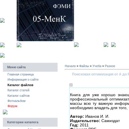
главная страница
регистра
Начало
»
Файлы
»
Учеба
»
Разное
Меню сайта
Поисковая оптимизация от А до 
Главная страница
Информация о сайте
[ ]
Каталог файлов
Каталог статей
Книга для уже хорошо знаю
Каталог сайтов
профессиональный оптимизато
Фотоальбом
массы всю ту важную информ
Форум
необходимо владеть для того
Автор:
Иванов И. И.
Издательство:
Самиздат
Категории каталога
Год:
2011