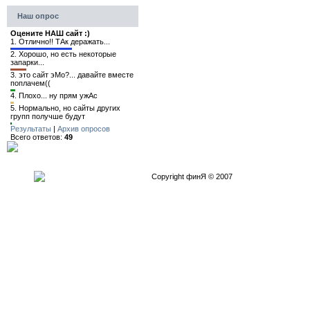
Наш опрос
Оцените НАШ сайт :)
1.
Отлично!! ТАк деражать...
2.
Хорошо, но есть некоторые
запарки...
3.
это сайт эМо?... давайте вместе
поплачем((
4.
Плохо... ну прям ужАс
5.
Нормально, но сайты других
групп получше будут
Результаты
|
Архив опросов
Всего ответов:
49
Copyright финЯ © 2007