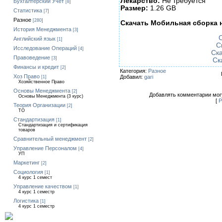
Лекарство:
Не требуется
Бухгалтерский Учет
[8]
Размер:
1.26 GB
Статистика
[7]
Разное
[280]
Скачать Мобильная сборка 
История Менеджмента
[3]
С
Английский язык
[1]
С
Исследование Операций
[4]
Ска
Правоведение
[3]
Ск
Финансы и кредит
[2]
Категория:
Разное
Хоз Право
Добавил:
gari
[1]
Хозяйственное Право
Основы Менеджмента
[2]
Добавлять комментарии могу
Основы Менеджмента (3 курс)
[
Р
Теория Организации
[2]
ТО
Стандартизация
[1]
Стандартизация и сертификация
товаров
Сравнительный менеджмент
[2]
Управление Персоналом
[4]
УП
Маркетинг
[2]
Социология
[1]
4 курс 1 семест
Управление качеством
[1]
4 курс 1 семестр
Логистика
[1]
4 курс 1 семестр