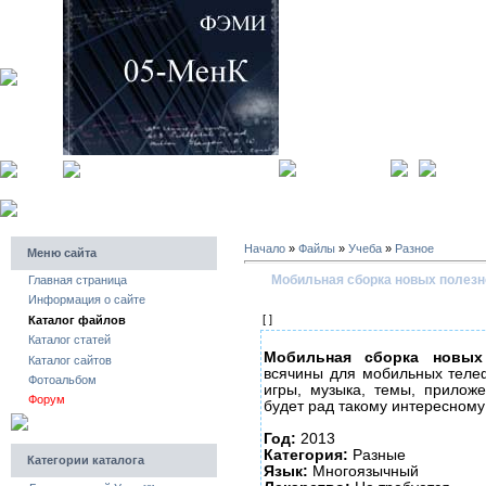
главная страница
регистра
Начало
»
Файлы
»
Учеба
»
Разное
Меню сайта
Мобильная сборка новых полезн
Главная страница
Информация о сайте
[ ]
Каталог файлов
Каталог статей
Мобильная сборка новых
Каталог сайтов
всячины для мобильных теле
Фотоальбом
игры, музыка, темы, прилож
Форум
будет рад такому интересному
Год:
2013
Категория:
Разные
Категории каталога
Язык:
Многоязычный