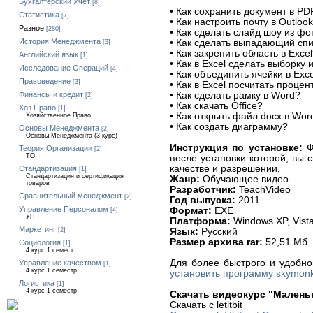
Бухгалтерский Учет
[8]
• Как сохранить документ в PD
Статистика
[7]
• Как настроить почту в Outloo
Разное
[280]
• Как сделать слайд шоу из ф
История Менеджмента
• Как сделать выпадающий спи
[3]
• Как закрепить область в Exce
Английский язык
[1]
• Как в Excel сделать выборку
Исследование Операций
[4]
• Как объединить ячейки в Exc
Правоведение
[3]
• Как в Excel посчитать процен
• Как сделать рамку в Word?
Финансы и кредит
[2]
• Как скачать Office?
Хоз Право
[1]
• Как открыть файл docx в Wor
Хозяйственное Право
• Как создать диаграмму?
Основы Менеджмента
[2]
Основы Менеджмента (3 курс)
Инструкция по установке:
Фа
Теория Организации
[2]
ТО
после установки которой, вы 
качестве и разрешении.
Стандартизация
[1]
Стандартизация и сертификация
Жанр:
Обучающее видео
товаров
Разработчик:
TeachVideo
Сравнительный менеджмент
[2]
Год выпуска:
2011
Управление Персоналом
Формат:
EXE
[4]
УП
Платформа:
Windows XP, Vista
Маркетинг
Язык:
Русский
[2]
Размер архива rar:
52,51 Мб
Социология
[1]
4 курс 1 семест
Для более быстрого и удобно
Управление качеством
[1]
4 курс 1 семестр
установить программу skymon
Логистика
[1]
4 курс 1 семестр
Скачать видеокурс "Малень
Скачать с letitbit