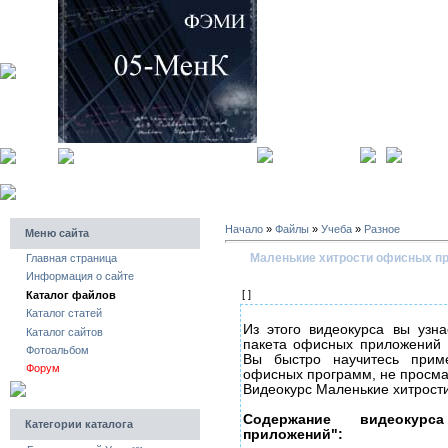
главная страница
регистра
Начало
»
Файлы
»
Учеба
»
Разное
Меню сайта
Маленькие хитрости офисных п
Главная страница
Информация о сайте
[ ]
Каталог файлов
Каталог статей
Из этого видеокурса вы узн
Каталог сайтов
пакета офисных приложений Mi
Фотоальбом
Вы быстро научитесь прим
Форум
офисных программ, не просма
Видеокурс Маленькие хитрос
Содержание видеокур
Категории каталога
приложений":