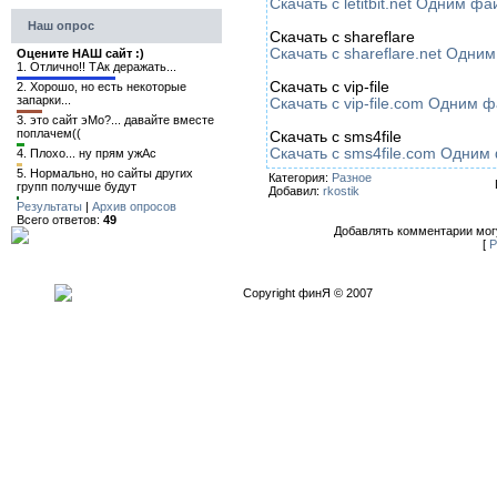
Скачать с letitbit.net Одним ф
Наш опрос
Скачать с shareflare
Скачать с shareflare.net Одн
Оцените НАШ сайт :)
1.
Отлично!! ТАк деражать...
Скачать с vip-file
2.
Хорошо, но есть некоторые
запарки...
Скачать с vip-file.com Одним 
3.
это сайт эМо?... давайте вместе
поплачем((
Скачать с sms4file
Скачать с sms4file.com Одни
4.
Плохо... ну прям ужАс
5.
Нормально, но сайты других
Категория:
Разное
групп получше будут
Добавил:
rkostik
Результаты
|
Архив опросов
Всего ответов:
49
Добавлять комментарии могу
[
Р
Copyright финЯ © 2007