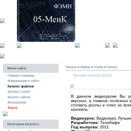
главная страница
регистра
Начало
»
Файлы
»
Учеба
»
Разное
Меню сайта
Лучшие салаты (2011)
Главная страница
Информация о сайте
[ ]
Каталог файлов
Каталог статей
В данном видеоуроке Вы ув
Каталог сайтов
вкусных, а главное полезных 
Фотоальбом
готовить роллы и плюс ко вс
Форум
коктейль.
Видеоурок:
Видеокурс Лучшие
Разработчик:
ТелеКафе
Категории каталога
Год выпуска:
2011