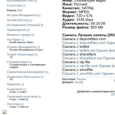
Жанр:
Обучающее видео
Бухгалтерский Учет
[8]
Язык:
Русский
Статистика
[7]
Качество:
SATRip
Разное
[280]
Формат:
MPEG
История Менеджмента
Видео:
720 x 576
[3]
Аудио:
1536 kbps
Английский язык
[1]
Длительность:
00:16:08
Исследование Операций
[4]
Размер файла:
993 МБ
Правоведение
[3]
Скачать Лучшие салаты (201
Финансы и кредит
[2]
Скачать с depositfiles.com
Хоз Право
[1]
Скачать с depositfiles.com О
Хозяйственное Право
Скачать с letitbit
Основы Менеджмента
[2]
Скачать с letitbit.net Одним ф
Основы Менеджмента (3 курс)
Скачать с shareflare
Теория Организации
[2]
ТО
Скачать с shareflare.net Одн
Скачать с vip-file
Стандартизация
[1]
Стандартизация и сертификация
Скачать с vip-file.com Одним 
товаров
Скачать с sms4file
Сравнительный менеджмент
[2]
Скачать с sms4file.com Одни
Управление Персоналом
[4]
Категория:
Разное
УП
Добавил:
rkostik
Маркетинг
[2]
Социология
[1]
Добавлять комментарии могу
4 курс 1 семест
[
Р
Управление качеством
[1]
4 курс 1 семестр
Логистика
[1]
4 курс 1 семестр