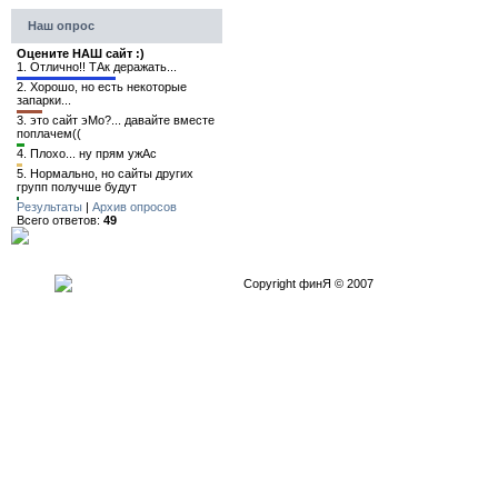
Наш опрос
Оцените НАШ сайт :)
1.
Отлично!! ТАк деражать...
2.
Хорошо, но есть некоторые
запарки...
3.
это сайт эМо?... давайте вместе
поплачем((
4.
Плохо... ну прям ужАс
5.
Нормально, но сайты других
групп получше будут
Результаты
|
Архив опросов
Всего ответов:
49
Copyright финЯ © 2007