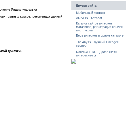
Друзья сайта
лючение Яндекс-кошелька
Мобильный контент
моих платных курсов, рекомендуя данный
ADIVLIN - Каталог
Каталог сайтов интернет
магазинов, регистрация ссылок,
инструкции
Весь интернет в одном каталоге!
The Abyss - лучший LineageII
сервер
кой докачки.
RelizeOFF.RU - Делая жИзнь
интереснее ;)