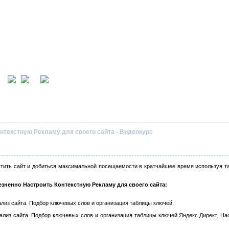
ция
вход
нтекстную Рекламу для своего сайта - Видеокурс
тить сайт и добиться максимальной посещаемости в кратчайшее время используя т
зненно Настроить Контекстную Рекламу для своего сайта:
ализ сайта. Подбор ключевых слов и организация таблицы ключей.
ализ сайта. Подбор ключевых слов и организация таблицы ключей.Яндекс.Директ. Нас