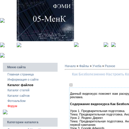
главная страница
регистра
Начало
»
Файлы
»
Учеба
»
Разное
Меню сайта
Как Безболезненно Настроить Ко
Главная страница
Информация о сайте
[ ]
Каталог файлов
Каталог статей
Данный видеокурс поможет вам раскру
Каталог сайтов
реклама.
Фотоальбом
Cодержание видеокурса Как Безболе
Форум
Урок 1. Предварительная подготовка.
Тема: Предварительная подготовка. Ан
Урок 2. Яндекс.Директ.
Тема: Предварительная подготовка. Ан
Категории каталога
первой кампании.
Урок 3. Google.Adwords.