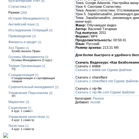
Бухгалтерский Учет
[8]
Тема: Google.Adwords. Настройка аккау
Урок 4. Смотрим Статистику.
Статистика
[7]
Тема: Анализ статистики. Отслеживани
Разное
[280]
Урок 5. Зарабатывайте, рекомендуя да
Тема: Зарабатывайте, рекомендуя дан
История Менеджмента
[3]
мини-курс.
Английский язык
[1]
Жанр:
Обучающее видео
Автор:
Василий Татаркин
Исследование Операций
[4]
Год выпуска:
2011
Правоведение
Формат:
MP4
[3]
Продолжительность:
00:56:41
Финансы и кредит
[2]
Язык:
Русский
Размер архива:
213.31 Мб
Хоз Право
[1]
Хозяйственное Право
Для более быстрого и удобного бе
Основы Менеджмента
[2]
Основы Менеджмента (3 курс)
Скачать Видеокурс «Как Безболезне
Теория Организации
Скачать с letitbit
[2]
ТО
Скачать с letitbit.net Одним файлом
Стандартизация
[1]
Скачать с shareflare
Стандартизация и сертификация
Скачать с shareflare.net Одним файлом
товаров
Сравнительный менеджмент
[2]
Скачать с vip-file
Скачать с vip-file.com Одним файлом
Управление Персоналом
[4]
УП
Категория:
Разное
Маркетинг
Добавил:
rkostik
[2]
Социология
[1]
4 курс 1 семест
Управление качеством
[1]
4 курс 1 семестр
Логистика
[1]
4 курс 1 семестр