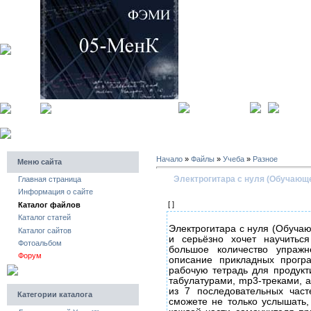
главная страница
регистра
Начало
»
Файлы
»
Учеба
»
Разное
Меню сайта
Электрогитара с нуля (Обучающ
Главная страница
Информация о сайте
[ ]
Каталог файлов
Каталог статей
Электрогитара с нуля (Обучаю
Каталог сайтов
и серьёзно хочет научиться
Фотоальбом
большое количество упражн
Форум
описание прикладных прогр
рабочую тетрадь для продукт
табулатурами, mp3-треками, а
из 7 последовательных час
Категории каталога
сможете не только услышать,