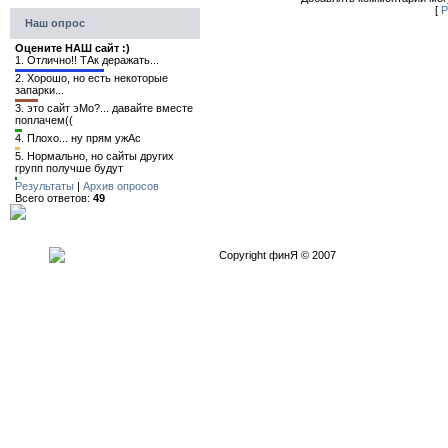
[
Р
Наш опрос
Оцените НАШ сайт :)
1.
Отлично!! ТАк деражать...
2.
Хорошо, но есть некоторые
запарки...
3.
это сайт эМо?... давайте вместе
поплачем((
4.
Плохо... ну прям ужАс
5.
Нормально, но сайты других
групп получше будут
Результаты
|
Архив опросов
Всего ответов:
49
Copyright финЯ © 2007