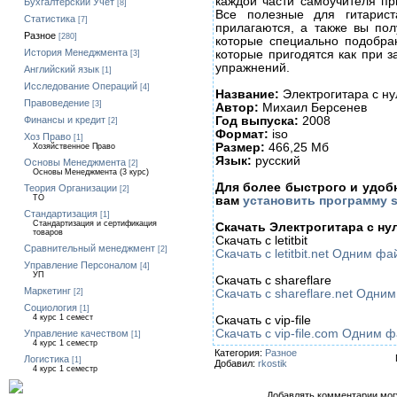
каждой части самоучителя пр
Бухгалтерский Учет
[8]
Все полезные для гитарист
Статистика
[7]
прилагаются, а также вы пол
Разное
[280]
которые специально подобра
История Менеджмента
которые пригодятся как при з
[3]
упражнений.
Английский язык
[1]
Исследование Операций
[4]
Название:
Электрогитара с н
Правоведение
[3]
Автор:
Михаил Берсенев
Год выпуска:
2008
Финансы и кредит
[2]
Формат:
iso
Хоз Право
[1]
Размер:
466,25 Мб
Хозяйственное Право
Язык:
русский
Основы Менеджмента
[2]
Основы Менеджмента (3 курс)
Для более быстрого и удоб
Теория Организации
[2]
ТО
вам
установить программу 
Стандартизация
[1]
Стандартизация и сертификация
Скачать Электрогитара с ну
товаров
Скачать с letitbit
Сравнительный менеджмент
[2]
Скачать с letitbit.net Одним ф
Управление Персоналом
[4]
УП
Скачать с shareflare
Маркетинг
Скачать с shareflare.net Одн
[2]
Социология
[1]
4 курс 1 семест
Скачать с vip-file
Скачать с vip-file.com Одним 
Управление качеством
[1]
4 курс 1 семестр
Категория:
Разное
Логистика
[1]
Добавил:
rkostik
4 курс 1 семестр
Добавлять комментарии могу