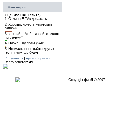
Наш опрос
Оцените НАШ сайт :)
1.
Отлично!! ТАк деражать...
2.
Хорошо, но есть некоторые
запарки...
3.
это сайт эМо?... давайте вместе
поплачем((
4.
Плохо... ну прям ужАс
5.
Нормально, но сайты других
групп получше будут
Результаты
|
Архив опросов
Всего ответов:
49
Copyright финЯ © 2007