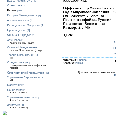
разработчика.
Бухгалтерский Учет
[8]
Статистика
[7]
Офф сайт:
http://www.cheatsno
Разное
[280]
Год выпуска/обновления:
03
История Менеджмента
О/С:
Windows 7, Vista, XP
[3]
Язык интерфейса:
Русский
Английский язык
[1]
Лекарство:
Бесплатная
Исследование Операций
[4]
Размер:
2.8 Mb
Правоведение
[3]
Quote
Финансы и кредит
[2]
Хоз Право
[1]
С
Хозяйственное Право
Основы Менеджмента
[2]
Ск
Основы Менеджмента (3 курс)
С
Теория Организации
[2]
ТО
Категория:
Разное
Стандартизация
Добавил:
lepilo1
[1]
Стандартизация и сертификация
товаров
Добавлять комментарии могу
Сравнительный менеджмент
[2]
[
Р
Управление Персоналом
[4]
УП
Маркетинг
[2]
Социология
[1]
4 курс 1 семест
Управление качеством
[1]
4 курс 1 семестр
Логистика
[1]
4 курс 1 семестр