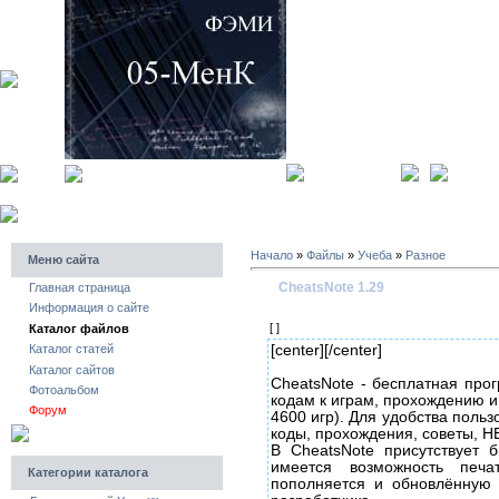
главная страница
регистра
Начало
»
Файлы
»
Учеба
»
Разное
Меню сайта
CheatsNote 1.29
Главная страница
Информация о сайте
[ ]
Каталог файлов
[center]
[/center]
Каталог статей
Каталог сайтов
CheatsNote - бесплатная прог
Фотоальбом
кодам к играм, прохождению и
Форум
4600 игр). Для удобства польз
коды, прохождения, советы, 
В CheatsNote присутствует 
имеется возможность печ
Категории каталога
пополняется и обновлённую 