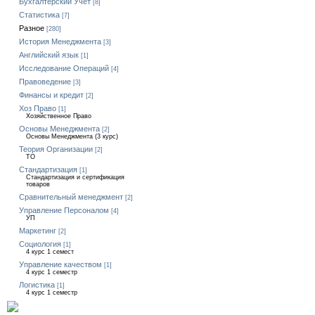
Бухгалтерский Учет
[8]
Статистика
[7]
Разное
[280]
История Менеджмента
[3]
Английский язык
[1]
Исследование Операций
[4]
Правоведение
[3]
Финансы и кредит
[2]
Хоз Право
[1]
Хозяйственное Право
Основы Менеджмента
[2]
Основы Менеджмента (3 курс)
Теория Организации
[2]
ТО
Стандартизация
[1]
Стандартизация и сертификация
товаров
Сравнительный менеджмент
[2]
Управление Персоналом
[4]
УП
Маркетинг
[2]
Социология
[1]
4 курс 1 семест
Управление качеством
[1]
4 курс 1 семестр
Логистика
[1]
4 курс 1 семестр