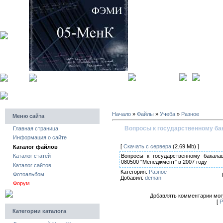
главная страница
регистра
Начало
»
Файлы
»
Учеба
»
Разное
Меню сайта
Вопросы к государственному б
Главная страница
Информация о сайте
[
Скачать с сервера
(2.69 Mb) ]
Каталог файлов
Вопросы к государственному бакала
Каталог статей
080500 "Менеджмент" в 2007 году
Каталог сайтов
Категория:
Разное
Фотоальбом
Добавил:
deman
Форум
Добавлять комментарии могу
[
Р
Категории каталога