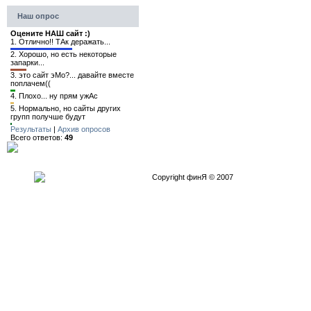
Наш опрос
Оцените НАШ сайт :)
1.
Отлично!! ТАк деражать...
2.
Хорошо, но есть некоторые
запарки...
3.
это сайт эМо?... давайте вместе
поплачем((
4.
Плохо... ну прям ужАс
5.
Нормально, но сайты других
групп получше будут
Результаты
|
Архив опросов
Всего ответов:
49
Copyright финЯ © 2007