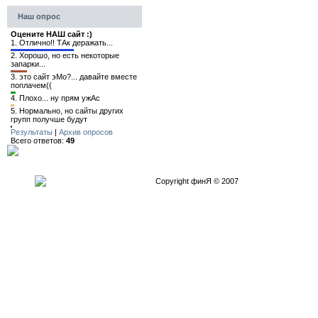
Наш опрос
Оцените НАШ сайт :)
1.
Отлично!! ТАк деражать...
2.
Хорошо, но есть некоторые
запарки...
3.
это сайт эМо?... давайте вместе
поплачем((
4.
Плохо... ну прям ужАс
5.
Нормально, но сайты других
групп получше будут
Результаты
|
Архив опросов
Всего ответов:
49
Copyright финЯ © 2007