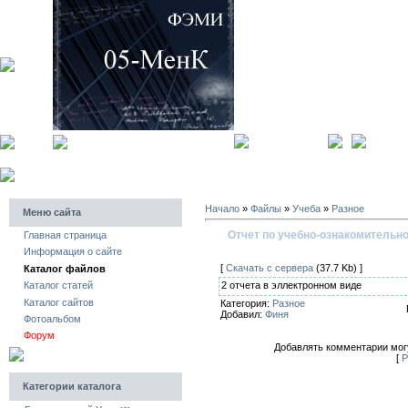
главная страница
регистра
Начало
»
Файлы
»
Учеба
»
Разное
Меню сайта
Отчет по учебно-ознакомительно
Главная страница
Информация о сайте
[
Скачать с сервера
(37.7 Kb) ]
Каталог файлов
2 отчета в эллектронном виде
Каталог статей
Каталог сайтов
Категория:
Разное
Добавил:
Финя
Фотоальбом
Форум
Добавлять комментарии могу
[
Р
Категории каталога