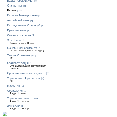
Бухгалтерский Учет
[8]
Статистика
[7]
Разное
[280]
История Менеджмента
[3]
Английский язык
[1]
Исследование Операций
[4]
Правоведение
[3]
Финансы и кредит
[2]
Хоз Право
[1]
Хозяйственное Право
Основы Менеджмента
[2]
Основы Менеджмента (3 курс)
Теория Организации
[2]
ТО
Стандартизация
[1]
Стандартизация и сертификация
товаров
Сравнительный менеджмент
[2]
Управление Персоналом
[4]
УП
Маркетинг
[2]
Социология
[1]
4 курс 1 семест
Управление качеством
[1]
4 курс 1 семестр
Логистика
[1]
4 курс 1 семестр