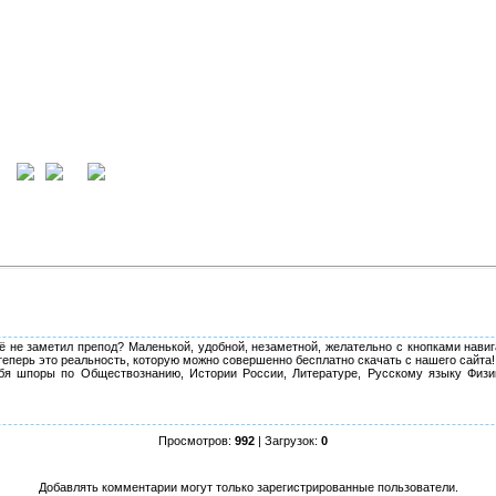
ция
вход
ё не заметил препод? Маленькой, удобной, незаметной, желательно с кнопками навиг
теперь это реальность, которую можно совершенно бесплатно скачать с нашего сайта!
я шпоры по Обществознанию, Истории России, Литературе, Русскому языку Физи
Просмотров:
992
| Загрузок:
0
Добавлять комментарии могут только зарегистрированные пользователи.