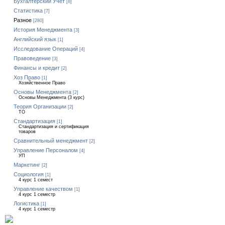
Бухгалтерский Учет
[8]
Статистика
[7]
Разное
[280]
История Менеджмента
[3]
Английский язык
[1]
Исследование Операций
[4]
Правоведение
[3]
Финансы и кредит
[2]
Хоз Право
[1]
Хозяйственное Право
Основы Менеджмента
[2]
Основы Менеджмента (3 курс)
Теория Организации
[2]
ТО
Стандартизация
[1]
Стандартизация и сертификация
товаров
Сравнительный менеджмент
[2]
Управление Персоналом
[4]
УП
Маркетинг
[2]
Социология
[1]
4 курс 1 семест
Управление качеством
[1]
4 курс 1 семестр
Логистика
[1]
4 курс 1 семестр