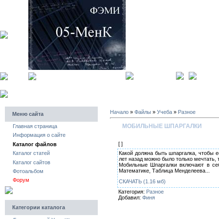
главная страница
регистра
Начало
»
Файлы
»
Учеба
»
Разное
Меню сайта
МОБИЛЬНЫЕ ШПАРГАЛКИ
Главная страница
Информация о сайте
[ ]
Каталог файлов
Какой должна быть шпаргалка, чтобы е
Каталог статей
лет назад можно было только мечтать, 
Каталог сайтов
Мобильные Шпаргалки включают в себ
Математике, Таблица Менделеева...
Фотоальбом
Форум
СКАЧАТЬ (1.16 мб)
Категория:
Разное
Добавил:
Финя
Категории каталога