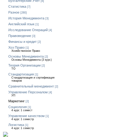
Бухгалтерский Учет
[8]
Статистика
[7]
Разное
[280]
История Менеджмента
[3]
Английский язык
[1]
Исследование Операций
[4]
Правоведение
[3]
Финансы и кредит
[2]
Хоз Право
[1]
Хозяйственное Право
Основы Менеджмента
[2]
Основы Менеджмента (3 курс)
Теория Организации
[2]
ТО
Стандартизация
[1]
Стандартизация и сертификация
товаров
Сравнительный менеджмент
[2]
Управление Персоналом
[4]
УП
Маркетинг
[2]
Социология
[1]
4 курс 1 семест
Управление качеством
[1]
4 курс 1 семестр
Логистика
[1]
4 курс 1 семестр