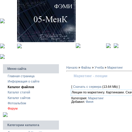
главная страница
регистра
Начало
»
Файлы
»
Учеба
»
Маркетинг
Меню сайта
Маркетинг - лекции
Главная страница
Информация о сайте
[
Скачать с сервера
(13.64 Mb) ]
Каталог файлов
Лекции по маркетингу. Картинками. Ск
Каталог статей
Каталог сайтов
Категория:
Маркетинг
Добавил:
Финя
Фотоальбом
Форум
Категории каталога