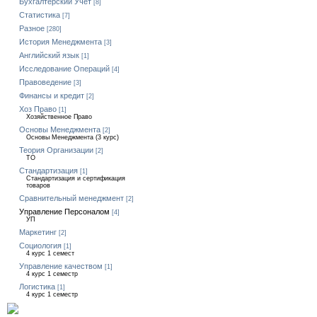
Бухгалтерский Учет
[8]
Статистика
[7]
Разное
[280]
История Менеджмента
[3]
Английский язык
[1]
Исследование Операций
[4]
Правоведение
[3]
Финансы и кредит
[2]
Хоз Право
[1]
Хозяйственное Право
Основы Менеджмента
[2]
Основы Менеджмента (3 курс)
Теория Организации
[2]
ТО
Стандартизация
[1]
Стандартизация и сертификация
товаров
Сравнительный менеджмент
[2]
Управление Персоналом
[4]
УП
Маркетинг
[2]
Социология
[1]
4 курс 1 семест
Управление качеством
[1]
4 курс 1 семестр
Логистика
[1]
4 курс 1 семестр