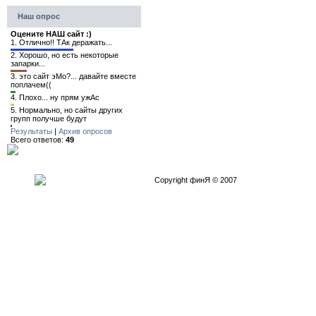
Наш опрос
Оцените НАШ сайт :)
1.
Отлично!! ТАк деражать...
2.
Хорошо, но есть некоторые
запарки...
3.
это сайт эМо?... давайте вместе
поплачем((
4.
Плохо... ну прям ужАс
5.
Нормально, но сайты других
групп получше будут
Результаты
|
Архив опросов
Всего ответов:
49
Copyright финЯ © 2007