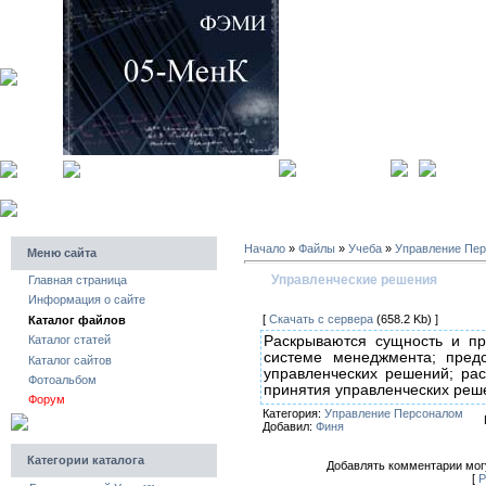
главная страница
регистра
Начало
»
Файлы
»
Учеба
»
Управление Пе
Меню сайта
Управленческие решения
Главная страница
Информация о сайте
[
Скачать с сервера
(658.2 Kb) ]
Каталог файлов
Раскрываются сущность и пр
Каталог статей
системе менеджмента; предс
Каталог сайтов
управленческих решений; ра
Фотоальбом
принятия управленческих реш
Форум
Категория:
Управление Персоналом
Добавил:
Финя
Категории каталога
Добавлять комментарии могу
[
Р