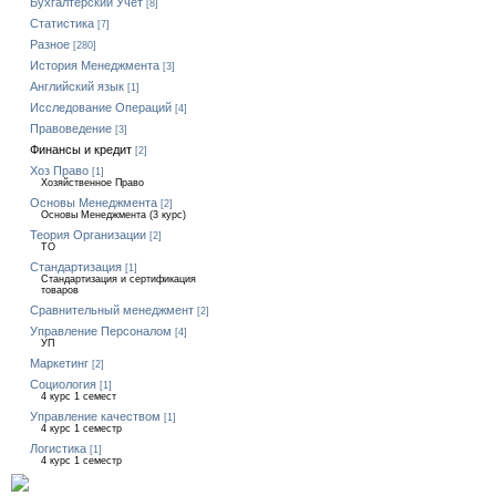
Бухгалтерский Учет
[8]
Статистика
[7]
Разное
[280]
История Менеджмента
[3]
Английский язык
[1]
Исследование Операций
[4]
Правоведение
[3]
Финансы и кредит
[2]
Хоз Право
[1]
Хозяйственное Право
Основы Менеджмента
[2]
Основы Менеджмента (3 курс)
Теория Организации
[2]
ТО
Стандартизация
[1]
Стандартизация и сертификация
товаров
Сравнительный менеджмент
[2]
Управление Персоналом
[4]
УП
Маркетинг
[2]
Социология
[1]
4 курс 1 семест
Управление качеством
[1]
4 курс 1 семестр
Логистика
[1]
4 курс 1 семестр