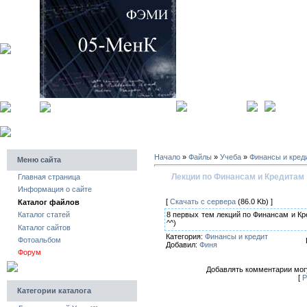
главная страница
регистра
Начало
»
Файлы
»
Учеба
»
Финансы и кред
Меню сайта
Лекции по Финансам и Кредитам
Главная страница
Информация о сайте
[
Скачать с сервера
(86.0 Kb) ]
Каталог файлов
8 первых тем лекций по Финансам и Кр
Каталог статей
^^)
Каталог сайтов
Категория:
Финансы и кредит
Фотоальбом
Добавил:
Финя
Форум
Добавлять комментарии могу
[
Р
Категории каталога