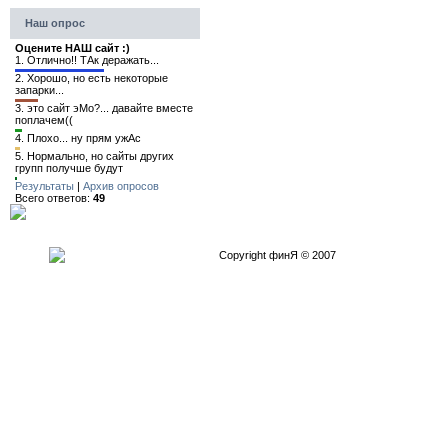
Наш опрос
Оцените НАШ сайт :)
1.
Отлично!! ТАк деражать...
2.
Хорошо, но есть некоторые
запарки...
3.
это сайт эМо?... давайте вместе
поплачем((
4.
Плохо... ну прям ужАс
5.
Нормально, но сайты других
групп получше будут
Результаты
|
Архив опросов
Всего ответов:
49
Copyright финЯ © 2007