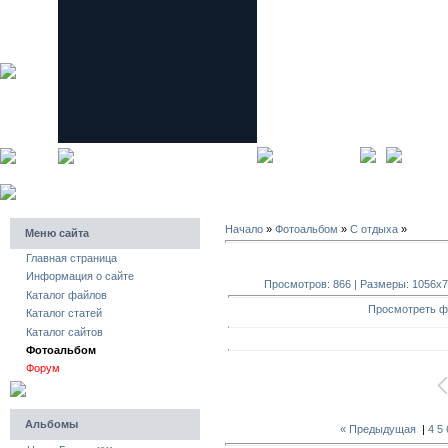
главная страница
регистра
Начало
»
Фотоальбом
»
C отдыха
»
Меню сайта
Главная страница
Информация о сайте
Просмотров: 866 | Размеры: 1056x792
Каталог файлов
Просмотреть ф
Каталог статей
Каталог сайтов
Фотоальбом
Форум
Альбомы
« Предыдущая
|
4
5