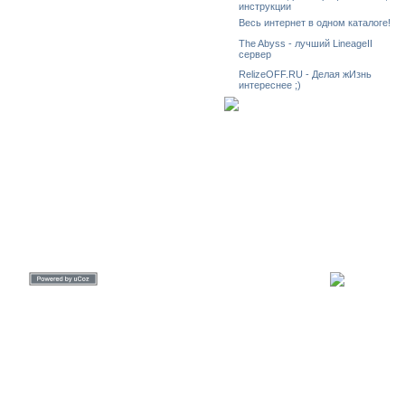
инструкции
Весь интернет в одном каталоге!
The Abyss - лучший LineageII
сервер
RelizeOFF.RU - Делая жИзнь
интереснее ;)