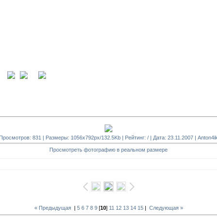
ция
вход
Просмотров: 831 | Размеры: 1056x792px/132.5Kb | Рейтинг: / | Дата: 23.11.2007 |
Anton4i
Просмотреть фотографию в реальном размере
« Предыдущая
|
5
6
7
8
9
[
10
]
11
12
13
14
15
|
Следующая »