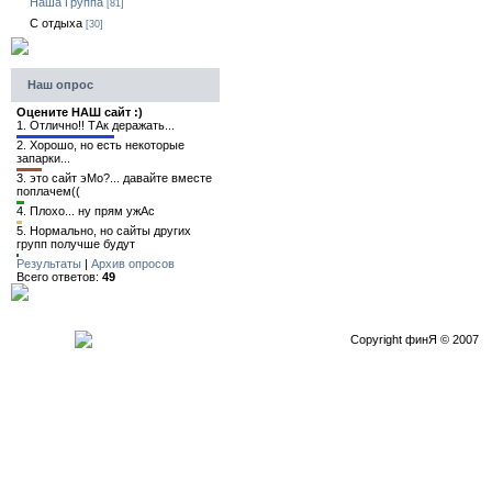
Наша Группа
[81]
C отдыха
[30]
Наш опрос
Оцените НАШ сайт :)
1.
Отлично!! ТАк деражать...
2.
Хорошо, но есть некоторые
запарки...
3.
это сайт эМо?... давайте вместе
поплачем((
4.
Плохо... ну прям ужАс
5.
Нормально, но сайты других
групп получше будут
Результаты
|
Архив опросов
Всего ответов:
49
Copyright финЯ © 2007