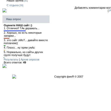
Наша Группа
[81]
C отдыха
[30]
Добавлять комментарии могу
[
Р
Наш опрос
Оцените НАШ сайт :)
1.
Отлично!! ТАк деражать...
2.
Хорошо, но есть некоторые
запарки...
3.
это сайт эМо?... давайте вместе
поплачем((
4.
Плохо... ну прям ужАс
5.
Нормально, но сайты других
групп получше будут
Результаты
|
Архив опросов
Всего ответов:
49
Copyright финЯ © 2007