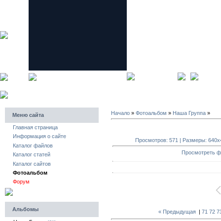
главная страница
регистра
Начало
»
Фотоальбом
»
Наша Группа
»
Меню сайта
Главная страница
Информация о сайте
Просмотров: 571 | Размеры: 640x48
Каталог файлов
Просмотреть ф
Каталог статей
Каталог сайтов
Фотоальбом
Форум
Альбомы
« Предыдущая
|
71
72
7