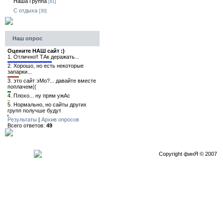
Наша Группа
[81]
C отдыха
[30]
Наш опрос
Оцените НАШ сайт :)
1.
Отлично!! ТАк деражать...
2.
Хорошо, но есть некоторые
запарки...
3.
это сайт эМо?... давайте вместе
поплачем((
4.
Плохо... ну прям ужАс
5.
Нормально, но сайты других
групп получше будут
Результаты
|
Архив опросов
Всего ответов:
49
Copyright финЯ © 2007