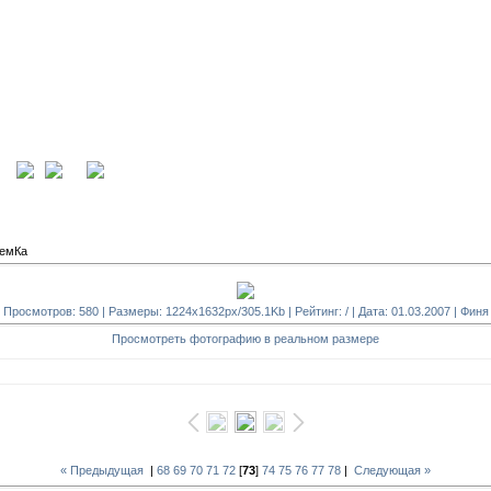
ция
вход
темКа
Просмотров: 580 | Размеры: 1224x1632px/305.1Kb | Рейтинг: / | Дата: 01.03.2007 |
Финя
Просмотреть фотографию в реальном размере
« Предыдущая
|
68
69
70
71
72
[
73
]
74
75
76
77
78
|
Следующая »