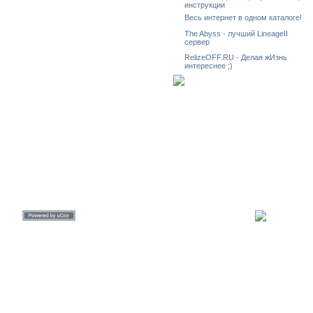
инструкции
Весь интернет в одном каталоге!
The Abyss - лучший LineageII
сервер
RelizeOFF.RU - Делая жИзнь
интереснее ;)