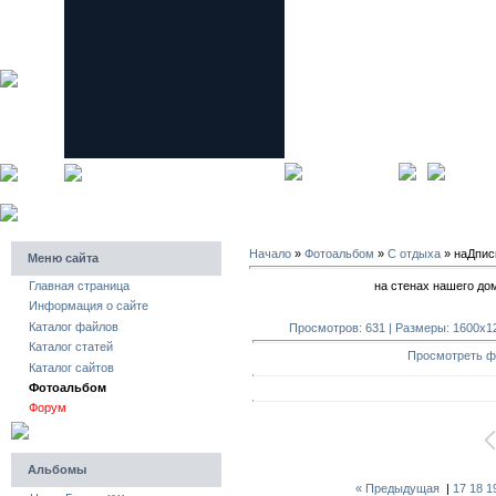
главная страница
регистра
Начало
»
Фотоальбом
»
C отдыха
» наДпис
Меню сайта
на стенах нашего до
Главная страница
Информация о сайте
Каталог файлов
Просмотров: 631 | Размеры: 1600x120
Каталог статей
Просмотреть ф
Каталог сайтов
Фотоальбом
Форум
Альбомы
« Предыдущая
|
17
18
1