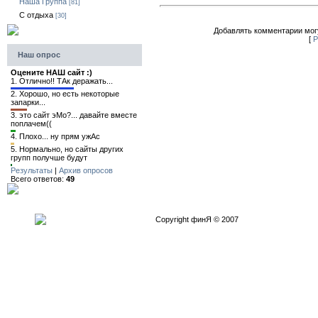
Наша Группа
[81]
C отдыха
[30]
Добавлять комментарии могу
[
Р
Наш опрос
Оцените НАШ сайт :)
1.
Отлично!! ТАк деражать...
2.
Хорошо, но есть некоторые
запарки...
3.
это сайт эМо?... давайте вместе
поплачем((
4.
Плохо... ну прям ужАс
5.
Нормально, но сайты других
групп получше будут
Результаты
|
Архив опросов
Всего ответов:
49
Copyright финЯ © 2007