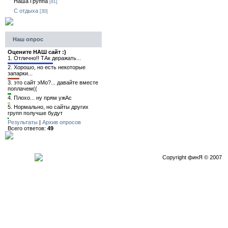
Наша Группа
[81]
C отдыха
[30]
Наш опрос
Оцените НАШ сайт :)
1.
Отлично!! ТАк деражать...
2.
Хорошо, но есть некоторые
запарки...
3.
это сайт эМо?... давайте вместе
поплачем((
4.
Плохо... ну прям ужАс
5.
Нормально, но сайты других
групп получше будут
Результаты
|
Архив опросов
Всего ответов:
49
Copyright финЯ © 2007