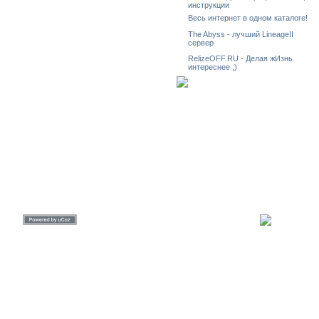
инструкции
Весь интернет в одном каталоге!
The Abyss - лучший LineageII
сервер
RelizeOFF.RU - Делая жИзнь
интереснее ;)