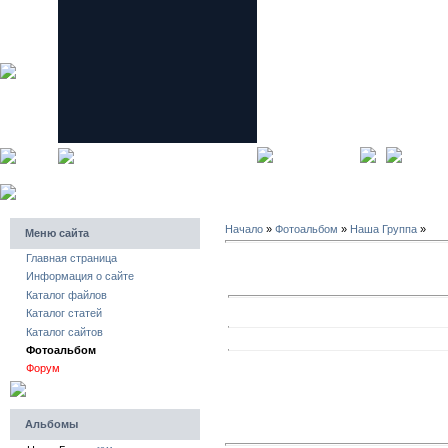
главная страница
регистра
Начало
»
Фотоальбом
»
Наша Группа
»
Меню сайта
Главная страница
Информация о сайте
Каталог файлов
Каталог статей
Каталог сайтов
Фотоальбом
Форум
Альбомы