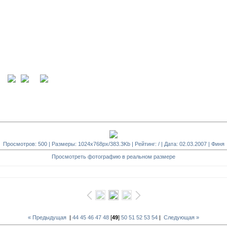
ция
вход
Просмотров: 500 | Размеры: 1024x768px/383.3Kb | Рейтинг: / | Дата: 02.03.2007 |
Финя
Просмотреть фотографию в реальном размере
« Предыдущая
|
44
45
46
47
48
[
49
]
50
51
52
53
54
|
Следующая »