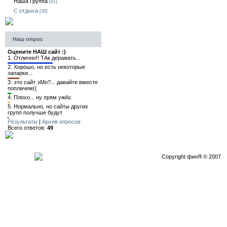
Наша Группа
[81]
C отдыха
[30]
Наш опрос
Оцените НАШ сайт :)
1.
Отлично!! ТАк деражать...
2.
Хорошо, но есть некоторые
запарки...
3.
это сайт эМо?... давайте вместе
поплачем((
4.
Плохо... ну прям ужАс
5.
Нормально, но сайты других
групп получше будут
Результаты
|
Архив опросов
Всего ответов:
49
Copyright финЯ © 2007