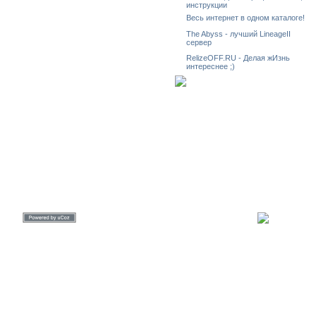
инструкции
Весь интернет в одном каталоге!
The Abyss - лучший LineageII
сервер
RelizeOFF.RU - Делая жИзнь
интереснее ;)