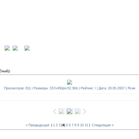
ция
вход
Ёный))
Просмотров: 811 | Размеры: 337x450px/32.3Kb | Рейтинг: / | Дата: 20.05.2007 |
Ясик
« Предыдущая
|
1
2
3
[
4
]
5
6
7
8
9
10
11
|
Следующая »