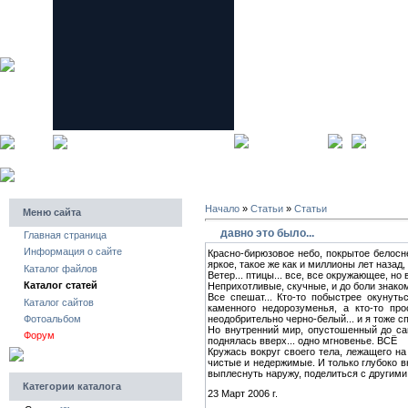
главная страница
регистра
Начало
»
Статьи
»
Статьи
Меню сайта
давно это было...
Главная страница
Информация о сайте
Красно-бирюзовое небо, покрытое белосне
яркое, такое же как и миллионы лет назад
Каталог файлов
Ветер... птицы... все, все окружающее, но 
Каталог статей
Неприхотливые, скучные, и до боли знако
Все спешат... Кто-то побыстрее окунут
Каталог сайтов
каменного недорозуменья, а кто-то пр
неодобрительно черно-белый... и я тоже сп
Фотоальбом
Но внутренний мир, опустошенный до сам
Форум
поднялась вверх... одно мгновенье. ВСЁ
Кружась вокруг своего тела, лежащего н
чистые и недержимые. И только глубоко в
выплеснуть наружу, поделиться с другими.
Категории каталога
23 Март 2006 г.