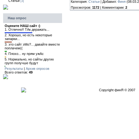
Статьи
[3]
Категория:
Статьи
| Добавил:
Финя
(08.03.2
Просмотров:
1172
| Комментарии:
2
Наш опрос
Оцените НАШ сайт :)
1.
Отлично!! ТАк деражать...
2.
Хорошо, но есть некоторые
запарки...
3.
это сайт эМо?... давайте вместе
поплачем((
4.
Плохо... ну прям ужАс
5.
Нормально, но сайты других
групп получше будут
Результаты
|
Архив опросов
Всего ответов:
49
Copyright финЯ © 2007