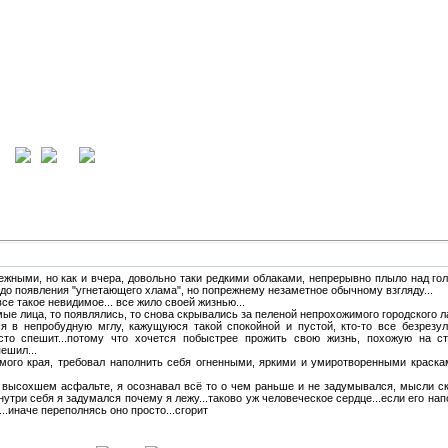
ция
вход
жными, но как и вчера, довольно таки редкими облаками, непрерывно плыло над гол
, до появления "угнетающего хлама", но попрежнему незаметное обычному взгляду...
все такое невидимое... все жило своей жизнью...
мые лица, то появлялись, то снова скрывались за пеленой непрохожимого городского л
ься в непробудную мглу, кажущуюся такой спокойной и пустой, кто-то все безрезу
осто спешит...потому что хочется побыстрее прожить свою жизнь, похожую на с
ешил...
ого края, требовал наполнить себя огненными, яркими и умиротворенными красками
а высохшем асфальте, я осознавал всё то о чем раньше и не задумывался, мысли с
нутри себя я задумался почему я лежу...таково уж человеческое сердце...если его на
..иначе переполнясь оно просто...сгорит