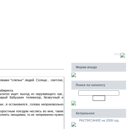
Пятница, 07.08.2026, 18:43
Приветствую Вас
Гость
|
RSS
Форма входа
овами "слепых" людей. Солнце... светлое,
Поиск по каталогу
абиринта.
льтатно ищет выход из окружающего нас,
тарый бабушкин телевизор, безвучный и
...я остановился...голова непроизвольно
коростным поездом неслись во мне, такие
Актуальное
полнить эмоциями, то их непременно нужно
РАСПИСАНИЕ на 2008 год