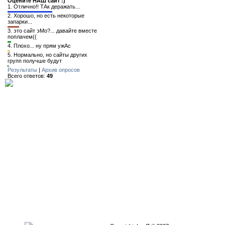
Оцените НАШ сайт :)
1.
Отлично!! ТАк деражать...
2.
Хорошо, но есть некоторые
запарки...
3.
это сайт эМо?... давайте вместе
поплачем((
4.
Плохо... ну прям ужАс
5.
Нормально, но сайты других
групп получше будут
Результаты
|
Архив опросов
Всего ответов:
49