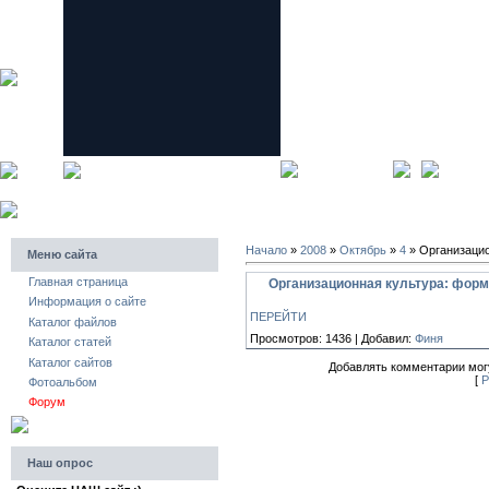
главная страница
регистра
Начало
»
2008
»
Октябрь
»
4
» Организацио
Меню сайта
Главная страница
Организационная культура: форми
Информация о сайте
ПЕРЕЙТИ
Каталог файлов
Просмотров: 1436 | Добавил:
Финя
Каталог статей
Каталог сайтов
Добавлять комментарии могу
[
Р
Фотоальбом
Форум
Наш опрос