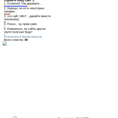
Оцените НАШ сайт :)
1.
Отлично!! ТАк деражать...
2.
Хорошо, но есть некоторые
запарки...
3.
это сайт эМо?... давайте вместе
поплачем((
4.
Плохо... ну прям ужАс
5.
Нормально, но сайты других
групп получше будут
Результаты
|
Архив опросов
Всего ответов:
49