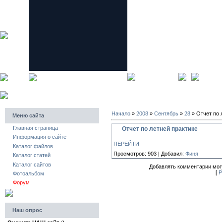
главная страница
регистра
Начало
»
2008
»
Сентябрь
»
28
» Отчет по 
Меню сайта
Главная страница
Отчет по летней практике
Информация о сайте
ПЕРЕЙТИ
Каталог файлов
Просмотров: 903 | Добавил:
Финя
Каталог статей
Каталог сайтов
Добавлять комментарии могу
[
Р
Фотоальбом
Форум
Наш опрос