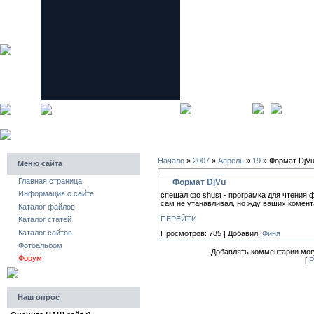
главная страница
регистра
Начало
»
2007
»
Апрель
»
19
» Формат DjV
Меню сайта
Главная страница
Формат DjVu
Информация о сайте
спещал фо shust - програмка для чтения ф
сам не утанавливал, но жду ваших коментар
Каталог файлов
ПЕРЕЙТИ
Каталог статей
Каталог сайтов
Просмотров: 785 | Добавил:
Финя
Фотоальбом
Добавлять комментарии могу
Форум
[
Р
Наш опрос