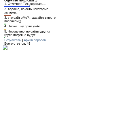
Оцените НАШ сайт :)
1.
Отлично!! ТАк деражать...
2.
Хорошо, но есть некоторые
запарки...
3.
это сайт эМо?... давайте вместе
поплачем((
4.
Плохо... ну прям ужАс
5.
Нормально, но сайты других
групп получше будут
Результаты
|
Архив опросов
Всего ответов:
49