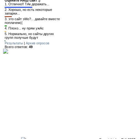
Оцените НАШ сайт :)
1.
Отлично!! ТАк деражать...
2.
Хорошо, но есть некоторые
запарки...
3.
это сайт эМо?... давайте вместе
поплачем((
4.
Плохо... ну прям ужАс
5.
Нормально, но сайты других
групп получше будут
Результаты
|
Архив опросов
Всего ответов:
49