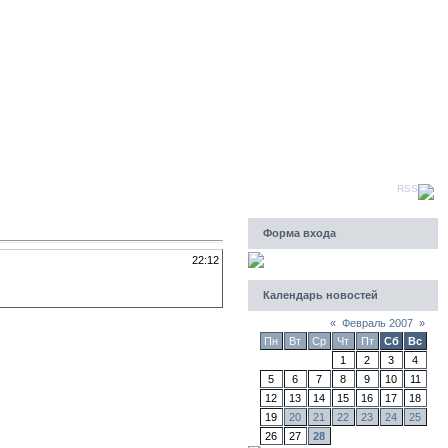
Пятница, 07.08.2026, 10:51
Приветствую Вас
Гость
|
RSS
Форма входа
22:12
Календарь новостей
«
Февраль 2007
»
Пн
Вт
Ср
Чт
Пт
Сб
Вс
1
2
3
4
5
6
7
8
9
10
11
12
13
14
15
16
17
18
19
20
21
22
23
24
25
26
27
28