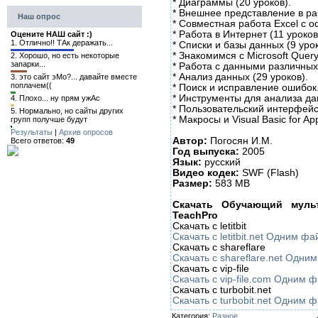
* Диаграммы (20 уроков).
* Внешнее представление в ра
Наш опрос
* Совместная работа Excel с 
* Работа в Интернет (11 уроков
Оцените НАШ сайт :)
1.
Отлично!! ТАк деражать...
* Списки и базы данных (9 урок
* Знакомимся с Microsoft Query
2.
Хорошо, но есть некоторые
запарки...
* Работа с данными различных 
* Анализ данных (29 уроков).
3.
это сайт эМо?... давайте вместе
поплачем((
* Поиск и исправление ошибок
* Инструменты для анализа дан
4.
Плохо... ну прям ужАс
* Пользовательский интерфейс
5.
Нормально, но сайты других
* Макросы и Visual Basic for App
групп получше будут
Результаты
|
Архив опросов
Автор:
Погосян И.М.
Всего ответов:
49
Год выпуска:
2005
Язык:
русский
Видео кодек:
SWF (Flash)
Размер:
583 MB
Скачать Обучающий мульт
TeachPro
Скачать с letitbit
Скачать с letitbit.net Одним ф
Скачать с shareflare
Скачать с shareflare.net Одн
Скачать с vip-file
Скачать с vip-file.com Одним 
Скачать с turbobit.net
Скачать с turbobit.net Одним 
Категория:
Разное