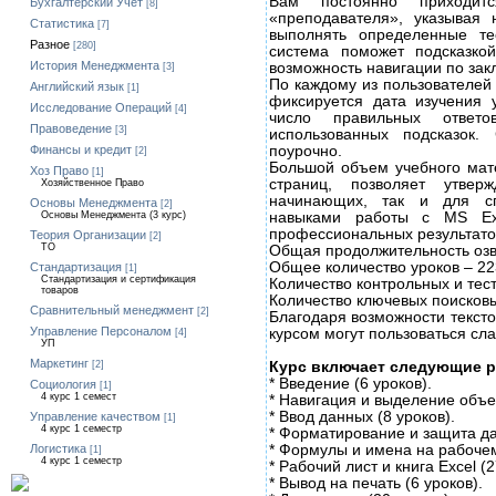
Вам постоянно приходит
Бухгалтерский Учет
[8]
«преподавателя», указывая
Статистика
[7]
выполнять определенные те
Разное
[280]
система поможет подсказко
История Менеджмента
возможность навигации по зак
[3]
По каждому из пользователей 
Английский язык
[1]
фиксируется дата изучения 
Исследование Операций
[4]
число правильных ответо
Правоведение
[3]
использованных подсказок.
поурочно.
Финансы и кредит
[2]
Большой объем учебного мат
Хоз Право
[1]
страниц, позволяет утвер
Хозяйственное Право
начинающих, так и для с
Основы Менеджмента
[2]
навыками работы с MS Ex
Основы Менеджмента (3 курс)
профессиональных результатов
Теория Организации
[2]
ТО
Общая продолжительность озву
Общее количество уроков – 22
Стандартизация
[1]
Стандартизация и сертификация
Количество контрольных и тес
товаров
Количество ключевых поисковы
Сравнительный менеджмент
[2]
Благодаря возможности тексто
Управление Персоналом
курсом могут пользоваться с
[4]
УП
Маркетинг
Курс включает следующие 
[2]
* Введение (6 уроков).
Социология
[1]
4 курс 1 семест
* Навигация и выделение объек
* Ввод данных (8 уроков).
Управление качеством
[1]
4 курс 1 семестр
* Форматирование и защита да
* Формулы и имена на рабочем 
Логистика
[1]
4 курс 1 семестр
* Рабочий лист и книга Excel (2
* Вывод на печать (6 уроков).