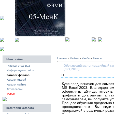
главная страница
регистра
Начало
»
Файлы
»
Учеба
»
Разное
Меню сайта
Обучающий мультимедийный курс 
Главная страница
[ISO, 2005]
Информация о сайте
[ ]
Каталог файлов
Каталог статей
Курс предназначен для самос
Каталог сайтов
MS Excel 2003. Благодаря ему
Фотоальбом
оформлять таблицы, готовить 
Форум
графики и диаграммы, а та
самоучителем, вы получите ус
Процесс обучения предельно п
преподавателем. Вы види
Категории каталога
программой в различных режи