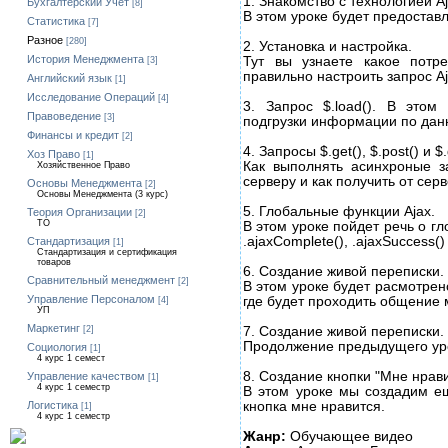
1. Знакомство с технологией A
Бухгалтерский Учет
[8]
В этом уроке будет предостав
Статистика
[7]
Разное
[280]
2. Установка и настройка.
История Менеджмента
Тут вы узнаете какое потр
[3]
правильно настроить запрос Aj
Английский язык
[1]
Исследование Операций
[4]
3. Запрос $.load(). В это
Правоведение
[3]
подгрузки информации по данн
Финансы и кредит
[2]
4. Запросы $.get(), $.post() и $.
Хоз Право
[1]
Как выполнять асинхроные 
Хозяйственное Право
серверу и как получить от сер
Основы Менеджмента
[2]
Основы Менеджмента (3 курс)
5. Глобальные функции Ajax.
Теория Организации
[2]
ТО
В этом уроке пойдет речь о гло
.ajaxComplete(), .ajaxSuccess()
Стандартизация
[1]
Стандартизация и сертификация
товаров
6. Создание живой переписки. 
Сравнительный менеджмент
[2]
В этом уроке будет расмотрен
Управление Персоналом
где будет проходить общение
[4]
УП
Маркетинг
7. Создание живой переписки. 
[2]
Продолжение предыдущего уро
Социология
[1]
4 курс 1 семест
8. Создание кнопки "Мне нрави
Управление качеством
[1]
4 курс 1 семестр
В этом уроке мы создадим ещ
кнопка мне нравится.
Логистика
[1]
4 курс 1 семестр
Жанр:
Обучающее видео