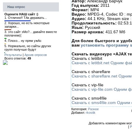
Автор:
Александр Барчук
Год выпуска:
2011
Наш опрос
Формат:
MP4
Видео:
MPEG-4, Codec ID : mp4
Оцените НАШ сайт :)
1.
Отлично!! ТАк деражать...
Аудио:
44.1 KHz, Stream size : 
Продолжительность:
02:53:
2.
Хорошо, но есть некоторые
запарки...
Язык:
Русский
Размер архива:
411.67 Мб
3.
это сайт эМо?... давайте вместе
поплачем((
Для более быстрого и удоб
4.
Плохо... ну прям ужАс
вам
установить программу 
5.
Нормально, но сайты других
групп получше будут
Скачать видеокурс «AJAX те
Результаты
|
Архив опросов
Скачать с letitbit
Всего ответов:
49
Скачать с letitbit.net Одним ф
Скачать с shareflare
Скачать с shareflare.net Одн
Скачать с vip-file
Скачать с vip-file.com Одним 
Скачать с sms4file
Скачать с sms4file.com Одни
Категория:
Разное
Добавил:
rkostik
Добавлять комментарии могу
[
Р