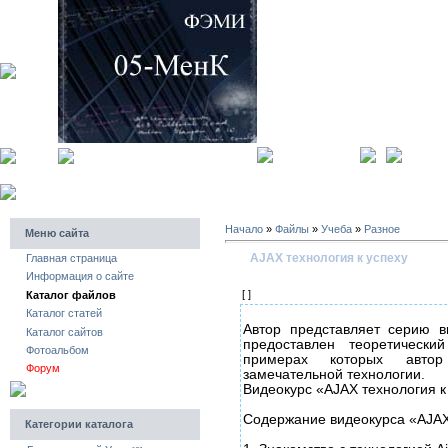
главная страница
регистра
Начало
»
Файлы
»
Учеба
»
Разное
Меню сайта
AJAX технология к успеху
Главная страница
Информация о сайте
[ ]
Каталог файлов
Каталог статей
Автор представляет серию в
Каталог сайтов
предоставлен теоретически
Фотоальбом
примерах которых автор
Форум
замечательной технологии.
Видеокурс «AJAX технология к
Содержание видеокурса «AJAX 
Категории каталога