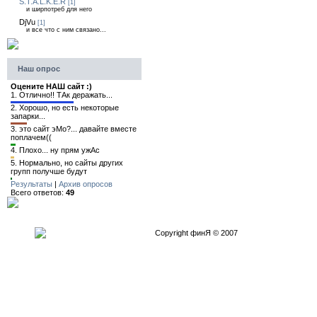
S.T.A.L.K.E.R
[1]
и ширпотреб для него
DjVu
[1]
и все что с ним связано...
Наш опрос
Оцените НАШ сайт :)
1.
Отлично!! ТАк деражать...
2.
Хорошо, но есть некоторые
запарки...
3.
это сайт эМо?... давайте вместе
поплачем((
4.
Плохо... ну прям ужАс
5.
Нормально, но сайты других
групп получше будут
Результаты
|
Архив опросов
Всего ответов:
49
Copyright финЯ © 2007