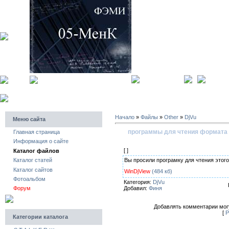
главная страница
регистра
Начало
»
Файлы
»
Other
»
DjVu
Меню сайта
программы для чтения формата 
Главная страница
Информация о сайте
[ ]
Каталог файлов
Вы просили програмку для чтения этого
Каталог статей
Каталог сайтов
WinDjView
(484 кб)
Фотоальбом
Категория:
DjVu
Добавил:
Финя
Форум
Добавлять комментарии могу
[
Р
Категории каталога