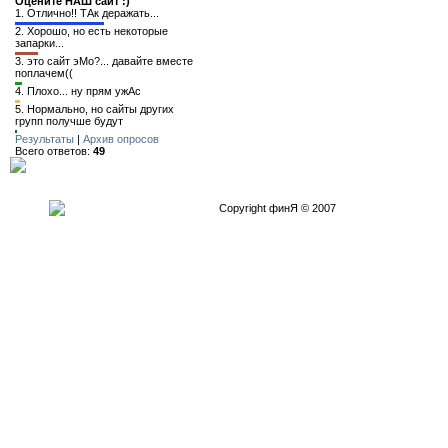
Оцените НАШ сайт :)
1.
Отлично!! ТАк деражать...
2.
Хорошо, но есть некоторые
запарки...
3.
это сайт эМо?... давайте вместе
поплачем((
4.
Плохо... ну прям ужАс
5.
Нормально, но сайты других
групп получше будут
Результаты
|
Архив опросов
Всего ответов:
49
Copyright финЯ © 2007