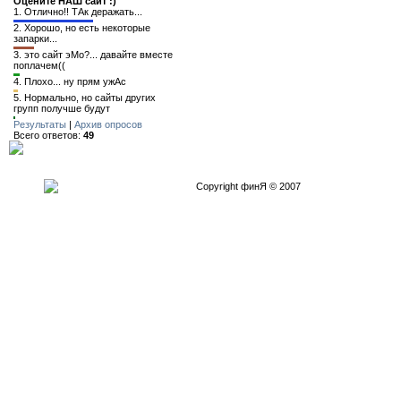
Оцените НАШ сайт :)
1.
Отлично!! ТАк деражать...
2.
Хорошо, но есть некоторые
запарки...
3.
это сайт эМо?... давайте вместе
поплачем((
4.
Плохо... ну прям ужАс
5.
Нормально, но сайты других
групп получше будут
Результаты
|
Архив опросов
Всего ответов:
49
Copyright финЯ © 2007