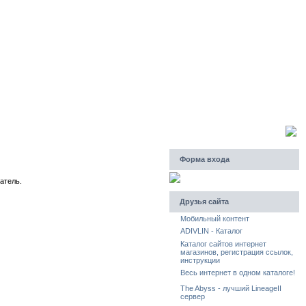
Пятница, 07.08.2026, 13:04
Приветствую Вас
Гость
Форма входа
атель.
Друзья сайта
Мобильный контент
ADIVLIN - Каталог
Каталог сайтов интернет
магазинов, регистрация ссылок,
инструкции
Весь интернет в одном каталоге!
The Abyss - лучший LineageII
сервер