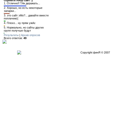
Оцените НАШ сайт :)
1.
Отлично!! ТАк деражать...
2.
Хорошо, но есть некоторые
запарки...
3.
это сайт эМо?... давайте вместе
поплачем((
4.
Плохо... ну прям ужАс
5.
Нормально, но сайты других
групп получше будут
Результаты
|
Архив опросов
Всего ответов:
49
Copyright финЯ © 2007